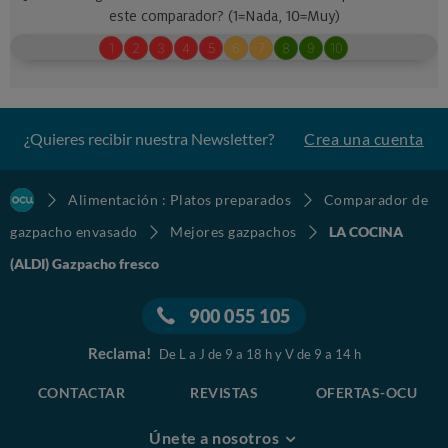
¿Quieres recibir nuestra Newsletter?
Crea una cuenta
Alimentación : Platos preparados
Comparador de
gazpacho envasado
Mejores gazpachos
LA COCINA
(ALDI) Gazpacho fresco
900 055 105
Reclama!
De L a J de 9 a 18 h y V de 9 a 14 h
CONTACTAR
REVISTAS
OFERTAS-OCU
Únete a nosotros