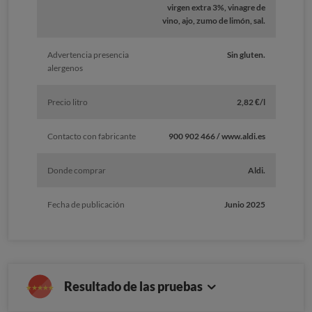
virgen extra 3%, vinagre de
vino, ajo, zumo de limón, sal.
Advertencia presencia
Sin gluten.
alergenos
Precio litro
2,82 €/l
Contacto con fabricante
900 902 466 / www.aldi.es
Donde comprar
Aldi.
Fecha de publicación
Junio 2025
Resultado de las pruebas