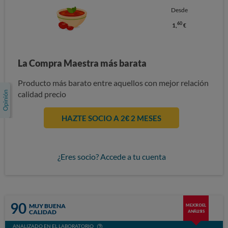
Desde
60
1,
€
La Compra Maestra más barata
Producto más barato entre aquellos con mejor relación
calidad precio
HAZTE SOCIO A 2€ 2 MESES
¿Eres socio? Accede a tu cuenta
90
MUY BUENA
MEJOR DEL
CALIDAD
ANÁLISIS
ANALIZADO EN EL LABORATORIO