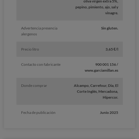
oliva virgen extra 5%,
pepino, pimiento, ajo, sal y
vinagre.
Advertencia presencia
Sin gluten.
alergenos
Precio litro
3,65 €/l
Contacto con fabricante
900 001 156 /
www.garciamillan.es
Donde comprar
Alcampo, Carrefour, Dia, El
Corte Inglés, Mercadona,
Hipercor.
Fecha de publicación
Junio 2025