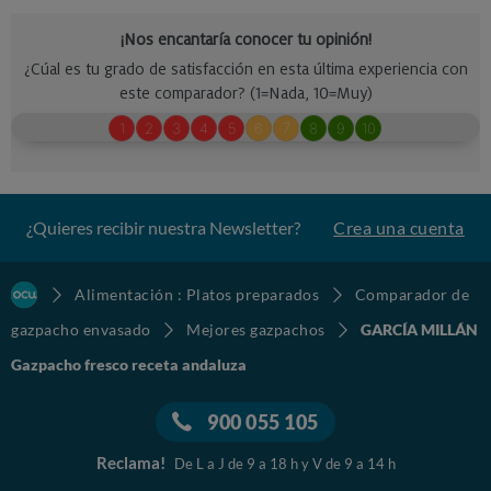
¿Quieres recibir nuestra Newsletter?
Crea una cuenta
Alimentación : Platos preparados
Comparador de
gazpacho envasado
Mejores gazpachos
GARCÍA MILLÁN
Gazpacho fresco receta andaluza
900 055 105
Reclama!
De L a J de 9 a 18 h y V de 9 a 14 h