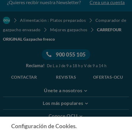
¿Quieres recibir nuestra Newsletter?
Crea una cuenta
Alimentación : Platos preparados
Comparador de
gazpacho envasado
Mejores gazpachos
CARREFOUR
ORIGINAL Gazpacho fresco
900 055 105
Reclama!
De L a J de 9 a 18 h y V de 9 a 14 h
CONTACTAR
REVISTAS
OFERTAS-OCU
Únete a nosotros
Los más populares
Conoce OCU
Configuración de Cookies.
Más Información