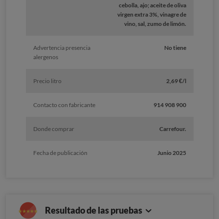
cebolla, ajo; aceite de oliva
virgen extra 3%, vinagre de
vino, sal, zumo de limón.
Advertencia presencia
No tiene
alergenos
Precio litro
2,69 €/l
Contacto con fabricante
914 908 900
Donde comprar
Carrefour.
Fecha de publicación
Junio 2025
Resultado de las pruebas