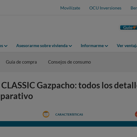
Movilízate
OCU Inversiones
Ben
Guio
os
Asesorarme sobre vivienda
Informarme
Ver venta
Guía de compra
Consejos de consumo
ASSIC Gazpacho: todos los detalle
mparativo
CARACTERÍSTICAS