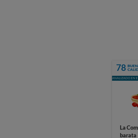
78
BUEN
CALI
ANALIZADO EN E
La Com
barata