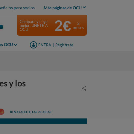
eficios para socios
Más páginas de OCU
2€
Compara y elige
2
mejor: ÚNETE A
meses
OCU
jas OCU
ENTRA
|
Regístrate
s y los
RESULTADO DE LAS PRUEBAS