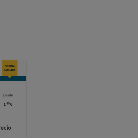
COMPRA
MAESTRA
Desde
60
1,
€
recio