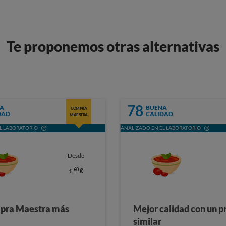
Te proponemos otras alternativas
78
A
BUENA
COMPRA
DAD
CALIDAD
MAESTRA
L LABORATORIO
ANALIZADO EN EL LABORATORIO
Desde
60
1,
€
pra Maestra más
Mejor calidad con un p
similar