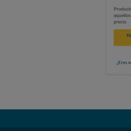
Producto
aquellos
precio
H
¿Eres s