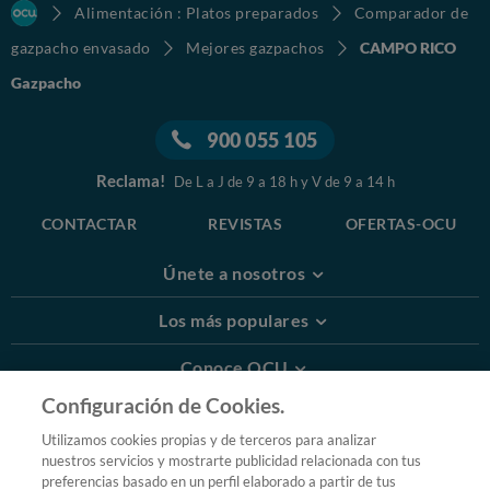
Alimentación : Platos preparados
Comparador de
gazpacho envasado
Mejores gazpachos
CAMPO RICO
Gazpacho
900 055 105
Reclama!
De L a J de 9 a 18 h y V de 9 a 14 h
CONTACTAR
REVISTAS
OFERTAS-OCU
Únete a nosotros
Los más populares
Conoce OCU
Configuración de Cookies.
Más Información
Utilizamos cookies propias y de terceros para analizar
nuestros servicios y mostrarte publicidad relacionada con tus
© 2026 OCU
preferencias basado en un perfil elaborado a partir de tus