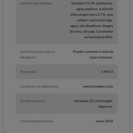
Lista de ingredientes
Tomates 74,3%, pimientos,
agua, pepinos, aceite de
oliva virgen extra 2,7%, pan
rallado: harina de trigo,
agua, sal y levadura; vinagre
de vino, sal y ajo. Contenido
en hortalizas 88%.
Advertencia presencia
Puede contener trazas de
alergenos
soja y mostaza.
Precio litro
3,99 €/l
Contacto con fabricante
www.biosabor.com
Donde comprar
Alcampo, El Corte Inglés,
Hipercor.
Fecha de publicación
Junio 2025