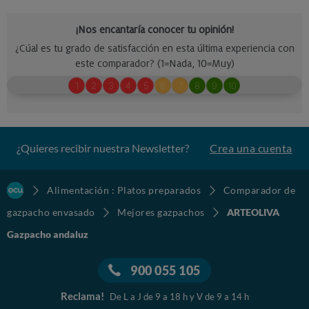
¿Quieres recibir nuestra Newsletter?
Crea una cuenta
Alimentación : Platos preparados
Comparador de
gazpacho envasado
Mejores gazpachos
ARTEOLIVA
Gazpacho andaluz
900 055 105
Reclama!
De L a J de 9 a 18 h y V de 9 a 14 h