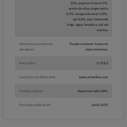
10%, pepinos frescos 5%,
aceite de oliva virgen extra
4,5%, vinagre de Jerez 0,8%,
ajo 0,8%, pan: harina de
trigo, agua, levadura, sal; sal
marina.
Advertencia presencia
Puede contener trazas de
alergenos
soja y mostaza.
Precio litro
3,75 €/l
Contacto con fabricante
www.arteoliva.com
Donde comprar
Supermercados BM.
Fecha de publicación
Junio 2025