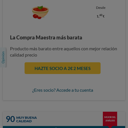
Desde
60
1,
€
La Compra Maestra más barata
Producto más barato entre aquellos con mejor relación
calidad precio
HAZTE SOCIO A 2€ 2 MESES
¿Eres socio? Accede a tu cuenta
90
MUY BUENA
MEJOR DEL
CALIDAD
ANÁLISIS