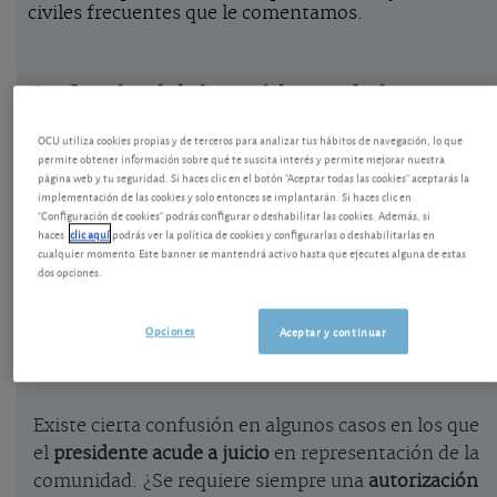
civiles frecuentes que le comentamos.
La facultad del presidente de la
comunidad para ir a juicio
OCU utiliza cookies propias y de terceros para analizar tus hábitos de navegación, lo que
permite obtener información sobre qué te suscita interés y permite mejorar nuestra
El
presidente de la comunidad de
página web y tu seguridad. Si haces clic en el botón "Aceptar todas las cookies" aceptarás la
implementación de las cookies y solo entonces se implantarán. Si haces clic en
propietarios
representa a la comunidad en juicio y
"Configuración de cookies" podrás configurar o deshabilitar las cookies. Además, si
fuera de juicio. Es el órgano al que la Ley de
haces
clic aquí
podrás ver la política de cookies y configurarlas o deshabilitarlas en
Propiedad Horizontal atribuye la representación de
cualquier momento. Este banner se mantendrá activo hasta que ejecutes alguna de estas
dos opciones.
la comunidad. Para actuar frente a terceros debe
justificar su nombramiento con el acta de la junta
Opciones
Aceptar y continuar
correspondiente o el certificado del acuerdo de su
nombramiento.
Existe cierta confusión en algunos casos en los que
el
presidente acude a juicio
en representación de la
comunidad. ¿Se requiere siempre una
autorización