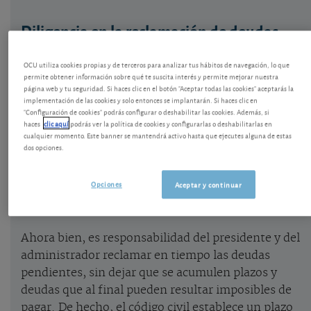
Diligencia en la reclamación de deudas
con la comunidad de propietarios
OCU utiliza cookies propias y de terceros para analizar tus hábitos de navegación, lo que
Una de las obligaciones esenciales de un
permite obtener información sobre qué te suscita interés y permite mejorar nuestra
página web y tu seguridad. Si haces clic en el botón "Aceptar todas las cookies" aceptarás la
propietario en el seno de la comunidad de vecinos
implementación de las cookies y solo entonces se implantarán. Si haces clic en
es el pago de las cuotas ordinarias de gastos. No
"Configuración de cookies" podrás configurar o deshabilitar las cookies. Además, si
haces
clic aquí
podrás ver la política de cookies y configurarlas o deshabilitarlas en
pagar las cuotas de la comunidad es insolidario y
cualquier momento. Este banner se mantendrá activo hasta que ejecutes alguna de estas
crea un perjuicio grave a todos los propietarios.
dos opciones.
El problema de los
morosos en la comunidad de
Opciones
Aceptar y continuar
propietarios
.
Ahora bien, es responsabilidad del presidente y del
administrador reclamar en tiempo las deudas
pendientes, sin dejar que se acumulen plazos y
deudas que al final pueden resultar imposibles de
pagar. De hecho, el código civil establece un plazo