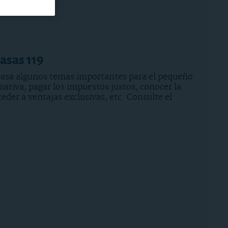
casas 119
pasa algunos temas importantes para el pequeño
mativa, pagar los impuestos justos, conocer la
ceder a ventajas exclusivas, etc. Consulte el