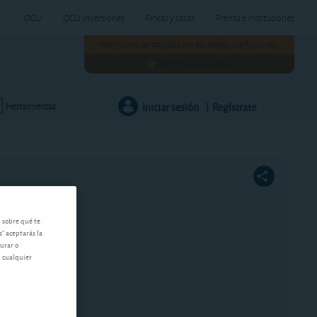
OCU
OCU Inversiones
Fincas y casas
Prensa e instituciones
Maximiza tu rentabilidad con estrategias que funcionan.
¡SOLO 5,98€ al mes!
Iniciar sesión
Regístrate
Herramientas
|
n sobre qué te
s" aceptarás la
gurar o
n cualquier