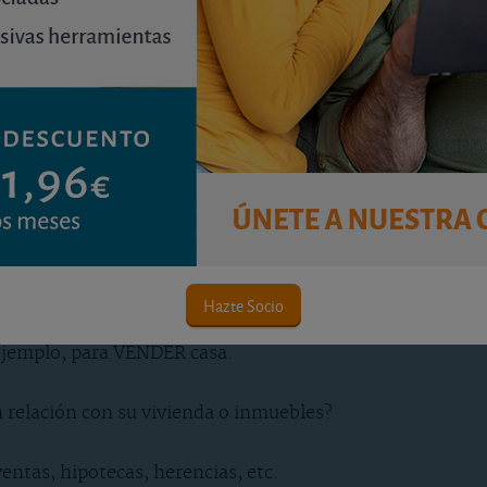
teresa
? Cómo sacarle partido.
: ventajas.
 Vea cómo le ayuda.
Hazte Socio
ejemplo, para VENDER casa.
 relación con su vivienda o inmuebles?
entas, hipotecas, herencias, etc.