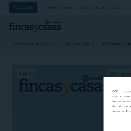
Contacto
Qué le ofrecemos
Todos nuestros contactos
PRECIOS POR CIUDADES
COMPRAVENTA
GESTIONAR LOS 
Análisis
Tiempo d
OCU utiliza co
suscita interés
implementación
deshabilitar la
momento. Este 