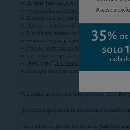
He
heredado
un piso,
¿
qué tipo de alquiler in
La
venta de una vivienda alquilada
.
El
mapa de la rentabilidad por alquiler
.
Optar
por el IVA en la compra
de un inmueble
Precios por
barrios en Cádiz
.
Viviendas y garajes por
barrios en Palma
.
Precios por zonas en Huelva
.
Las mejores hipotecas de junio 2025
.
¿Reformas?
OCU lanza la plataforma HORIS
.
Presupuestos para un
cambio de ventanas
.
Vea todas las
ventajas para socios de OCU
. Por 
¿Necesita algún
modelo de contrato o escrito
en
Calculadora de gastos del notario
, para comprav