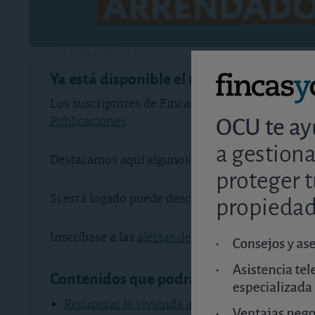
Portada de Fincas y casas 199
Ya está disponible el número 119 de Finc
Los suscriptores de Fincas y casas ya tienen di
Publicaciones
.
Destacamos aquí algunos de los temas que podrá 
Si está logado puede descargar la revista y pued
Inscríbase a las
alertas de OCU Inmobiliario
para
Contenidos que podrá consultar en la re
Recuperar la vivienda alquilada por necesida