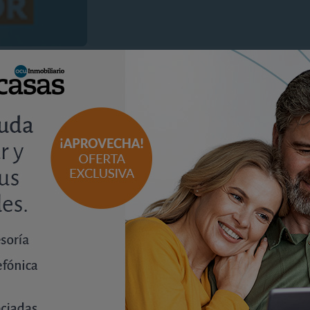
as y casas
sponible y pueden descargarse el último número de la revi
ver en la revista.
e estar al día de todas las novedades.
 recibir al día los nuevos contenidos de la web.
vista
d
.