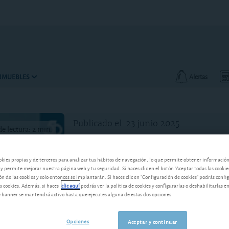
INMUEBLES
Alertas
Publicado el
23 junio 2025
e lectura: 2 min.
okies propias y de terceros para analizar tus hábitos de navegación, lo que permite obtener informació
 y permite mejorar nuestra página web y tu seguridad. Si haces clic en el botón "Aceptar todas las cookie
 de las cookies y solo entonces se implantarán. Si haces clic en "Configuración de cookies" podrás confi
s cookies. Además, si haces
clic aquí
podrás ver la política de cookies y configurarlas o deshabilitarlas e
banner se mantendrá activo hasta que ejecutes alguna de estas dos opciones.
Opciones
Aceptar y continuar