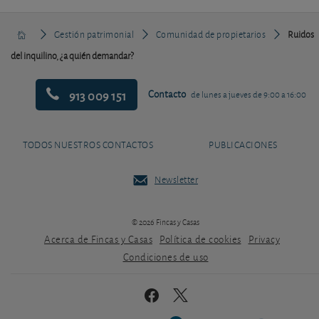
Gestión patrimonial
Comunidad de propietarios
Ruidos
del inquilino, ¿a quién demandar?
913 009 151
Contacto
de lunes a jueves de 9:00 a 16:00
TODOS NUESTROS CONTACTOS
PUBLICACIONES
Newsletter
© 2026 Fincas y Casas
Acerca de Fincas y Casas
Política de cookies
Privacy
Condiciones de uso