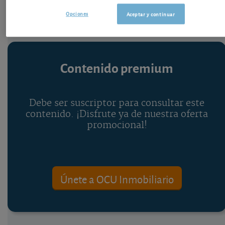
Opciones
Aceptar y continuar
Contenido premium
Debe ser suscriptor para consultar este
contenido. ¡Disfrute ya de nuestra oferta
promocional!
Únete a OCU Inmobiliario