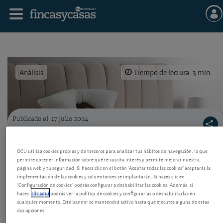
Análisis
Tiempo de lectura: 3 min.
Publicado el
17 julio 2024
Reclamar por ruidos en vivienda.
Ruidos del inquilino, ¿a quién demandar?
OCU utiliza cookies propias y de terceros para analizar tus hábitos de navegación, lo que
permite obtener información sobre qué te suscita interés y permite mejorar nuestra
Las comunidades de vecinos tienen un
página web y tu seguridad. Si haces clic en el botón "Aceptar todas las cookies" aceptarás la
procedimiento especial para pedir el cese de
implementación de las cookies y solo entonces se implantarán. Si haces clic en
actividades molestas, pero hay que seguir unos
"Configuración de cookies" podrás configurar o deshabilitar las cookies. Además, si
pasos precisos. En caso de que el causante sea un
haces
clic aquí
podrás ver la política de cookies y configurarlas o deshabilitarlas en
inquilino, vea a quién debe dirigirse la reclamación y
cualquier momento. Este banner se mantendrá activo hasta que ejecutes alguna de estas
la demanda.
dos opciones.