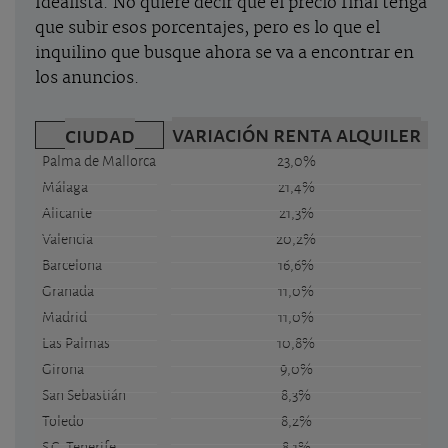
Idealista. No quiere decir que el precio final tenga
que subir esos porcentajes, pero es lo que el
inquilino que busque ahora se va a encontrar en
los anuncios.
variación renta alquiler
ciudad
Palma de Mallorca
23,0%
Málaga
21,4%
Alicante
21,3%
Valencia
20,2%
Barcelona
16,6%
Granada
11,0%
Madrid
11,0%
Las Palmas
10,8%
Girona
9,0%
San Sebastián
8,3%
Toledo
8,2%
S.C. Tenerife
8,1%