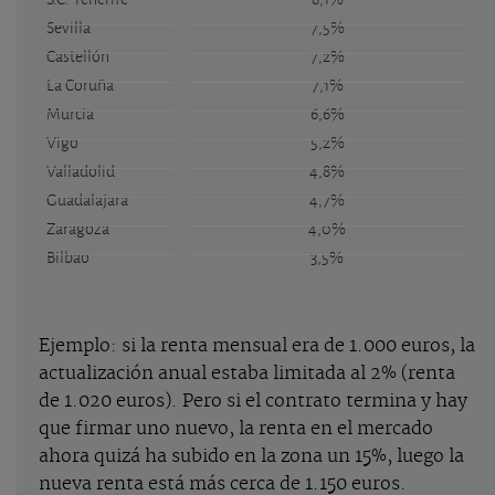
Sevilla
7,5%
Castellón
7,2%
La Coruña
7,1%
Murcia
6,6%
Vigo
5,2%
Valladolid
4,8%
Guadalajara
4,7%
Zaragoza
4,0%
Bilbao
3,5%
Ejemplo: si la renta mensual era de 1.000 euros, la
actualización anual estaba limitada al 2% (renta
de 1.020 euros). Pero si el contrato termina y hay
que firmar uno nuevo, la renta en el mercado
ahora quizá ha subido en la zona un 15%, luego la
nueva renta está más cerca de 1.150 euros.