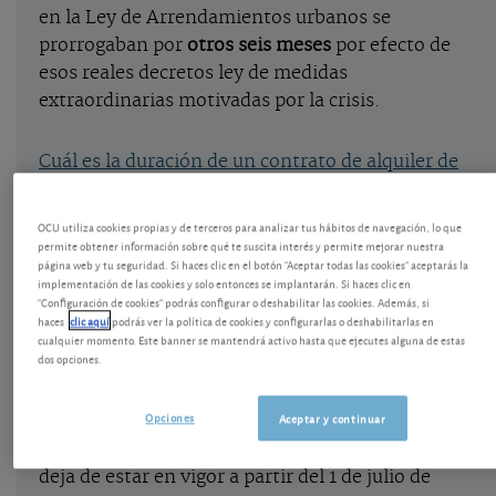
en la Ley de Arrendamientos urbanos se
prorrogaban por
otros seis meses
por efecto de
esos reales decretos ley de medidas
extraordinarias motivadas por la crisis.
Cuál es la duración de un contrato de alquiler de
vivienda
.
OCU utiliza cookies propias y de terceros para analizar tus hábitos de navegación, lo que
permite obtener información sobre qué te suscita interés y permite mejorar nuestra
Esta prórroga extraordinaria de los alquileres de
página web y tu seguridad. Si haces clic en el botón "Aceptar todas las cookies" aceptarás la
vivienda se podía aplicar a contratos que lleguen a
implementación de las cookies y solo entonces se implantarán. Si haces clic en
"Configuración de cookies" podrás configurar o deshabilitar las cookies. Además, si
término hasta el 30 de junio de 2023, y siempre
a
haces
clic aquí
podrás ver la política de cookies y configurarlas o deshabilitarlas en
petición del inquilino
.
(Prórroga denegada por no
cualquier momento. Este banner se mantendrá activo hasta que ejecutes alguna de estas
dos opciones.
pedirla el inquilino
).
Opciones
Aceptar y continuar
Lo que se ha anunciado es que esa medida
extraordinaria no se va a extender en el tiempo y
deja de estar en vigor a partir del 1 de julio de