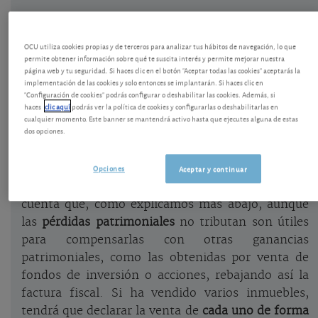
Cómo declarar la ganancia o la pérdida
por la venta de inmuebles
OCU utiliza cookies propias y de terceros para analizar tus hábitos de navegación, lo que
permite obtener información sobre qué te suscita interés y permite mejorar nuestra
página web y tu seguridad. Si haces clic en el botón "Aceptar todas las cookies" aceptarás la
En 2023 se vendieron en España 995.000 fincas
implementación de las cookies y solo entonces se implantarán. Si haces clic en
urbanas y 148.000 fincas rústicas, según el INE.
"Configuración de cookies" podrás configurar o deshabilitar las cookies. Además, si
haces
clic aquí
podrás ver la política de cookies y configurarlas o deshabilitarlas en
cualquier momento. Este banner se mantendrá activo hasta que ejecutes alguna de estas
dos opciones.
Si una persona física ha vendido un inmueble en el
año 2023, hay que incluir la operación en la
declaración de la renta, tanto si ha obtenido una
Opciones
Aceptar y continuar
ganancia como una pérdida. Hay que tener en
cuenta que, como explicamos más abajo, aunque
las
pérdidas patrimoniales
no tributan son útiles
para compensarlas con otras ganancias
patrimoniales, como las obtenidas por venta de
fondos de inversión o acciones, rebajando así la
factura fiscal. Si ha vendido varios inmuebles,
tendrá que declarar la venta de
cada uno de forma