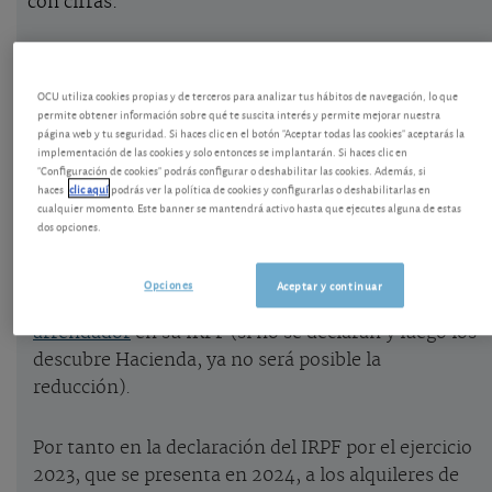
con cifras.
Ley de vivienda, ¿cómo queda el IRPF para
el arrendador?
OCU utiliza cookies propias y de terceros para analizar tus hábitos de navegación, lo que
permite obtener información sobre qué te suscita interés y permite mejorar nuestra
página web y tu seguridad. Si haces clic en el botón "Aceptar todas las cookies" aceptarás la
¿Qué porcentaje de reducción se aplica en Renta a
implementación de las cookies y solo entonces se implantarán. Si haces clic en
los ingresos de alquileres de vivienda? ¿Interesará
"Configuración de cookies" podrás configurar o deshabilitar las cookies. Además, si
haces
clic aquí
podrás ver la política de cookies y configurarlas o deshabilitarlas en
rebajar la renta del alquiler para tributar menos?
cualquier momento. Este banner se mantendrá activo hasta que ejecutes alguna de estas
Lo vemos con unos ejemplos.
dos opciones.
En 2023 ha seguido vigente la reducción del 60%
sobre los ingresos netos de los
alquileres
Opciones
Aceptar y continuar
destinados a vivienda
. Siempre que
los declare el
arrendador
en su IRPF (si no se declaran y luego los
descubre Hacienda, ya no será posible la
reducción).
Por tanto en la declaración del IRPF por el ejercicio
2023, que se presenta en 2024, a los alquileres de