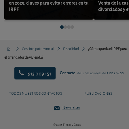
en 2025: claves para evitar errores en tu
Venta de la cas
IRPF
divorciados y 
Gestión patrimonial
Fiscalidad
¿Cómo queda el IRPF para
el arrendador de vivienda?
913 009 151
Contacto
de lunes a jueves de 9:00 a 16:00
TODOS NUESTROS CONTACTOS
PUBLICACIONES
Newsletter
© 2026 Fincas y Casas