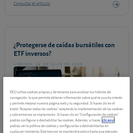
Consultar el artículo
¿Protegerse de caídas bursátiles con
ETF inversos?
viernes, 24 de julio de 2026
OCU utiliza cookies propias y de terceros para analizar tus hábitos de
navegación, lo que permite obtener información sobre qué te suscita interés
y permite mejorar nuestra página web y tu seguridad. Si haces clic en el
botón "Aceptar todas las cookies" aceptarás la implementación de las cookies
y solo entonces se implantarán. Si haces clic en "Configuración de cookies"
podrás configurar o deshabilitar las cookies. Además, si haces
clic aquí
podrás ver la política de cookies y configurarlas o deshabilitarlas en
cualquier momento. Este banner se mantendrá activo hasta que ejecutes