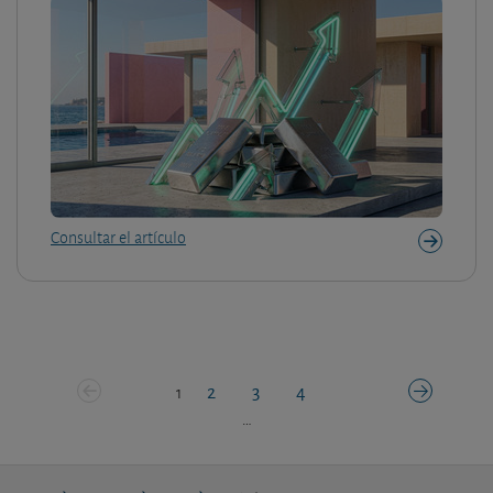
Consultar el artículo
2
3
4
1
…