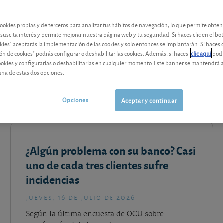
cookies propias y de terceros para analizar tus hábitos de navegación, lo que permite obte
 suscita interés y permite mejorar nuestra página web y tu seguridad. Si haces clic en el bo
r
Saber más
okies" aceptarás la implementación de las cookies y solo entonces se implantarán. Si haces c
ón de cookies" podrás configurar o deshabilitar las cookies. Además, si haces
clic aquí
podr
cookies y configurarlas o deshabilitarlas en cualquier momento. Este banner se mantendrá 
una de estas dos opciones.
Opciones
Aceptar y continuar
¿Algún problema con su banco? Casi
uno de cada tres clientes sufre
incidencias
jueves, 16 de julio de 2026
Según la última encuesta de OCU sobre