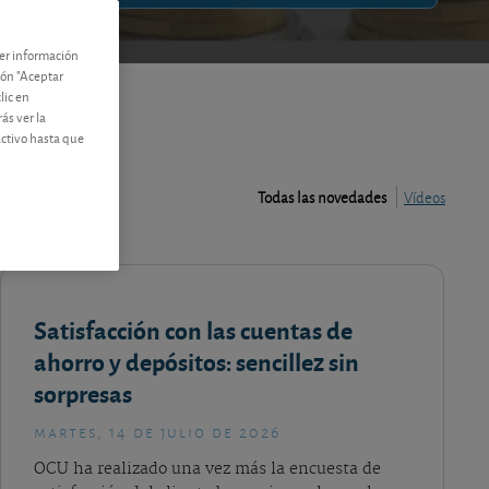
ner información
tón "Aceptar
lic en
ás ver la
activo hasta que
Todas las novedades
Vídeos
Satisfacción con las cuentas de
ahorro y depósitos: sencillez sin
sorpresas
martes, 14 de julio de 2026
OCU ha realizado una vez más la encuesta de