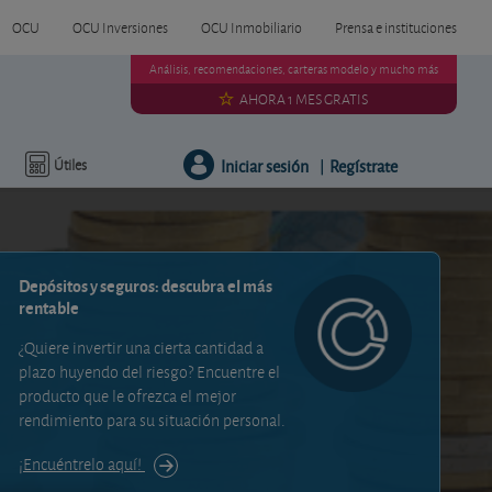
OCU
OCU Inversiones
OCU Inmobiliario
Prensa e instituciones
Análisis, recomendaciones, carteras modelo y mucho más
AHORA 1 MES GRATIS
Iniciar sesión
Regístrate
Útiles
|
Depósitos y seguros: descubra el más
rentable
¿Quiere invertir una cierta cantidad a
plazo huyendo del riesgo? Encuentre el
producto que le ofrezca el mejor
rendimiento para su situación personal.
¡Encuéntrelo aquí!