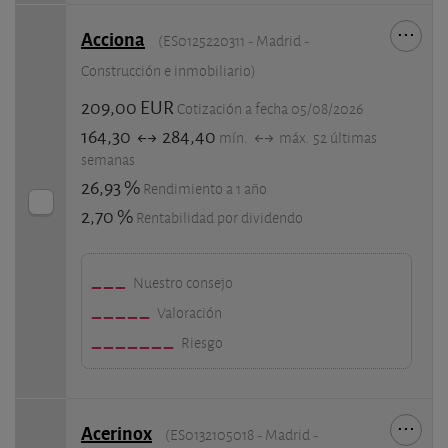
Acciona
(ES0125220311 - Madrid -
Construcción e inmobiliario)
209,00 EUR
Cotización a fecha 05/08/2026
164,30
284,40
mín.
máx. 52 últimas
semanas
26,93 %
Rendimiento a 1 año
2,70 %
Rentabilidad por dividendo
Nuestro consejo
Valoración
Riesgo
Acerinox
(ES0132105018 - Madrid -