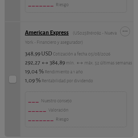
Riesgo
American Express
(US0258161092 - Nueva
York - Financiero y asegurador)
348,99 USD
Cotización a fecha 05/08/2026
292,27
384,89
mín.
máx. 52 últimas semanas
19,04 %
Rendimiento a 1 año
1,09 %
Rentabilidad por dividendo
Nuestro consejo
Valoración
Riesgo