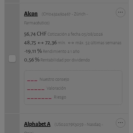
Alcon
(CH0432492467 - Zúrich -
Farmacéutico)
56,74 CHF
Cotización a fecha 05/08/2026
48,75
72,36
mín.
máx. 52 últimas semanas
-19,11 %
Rendimiento a 1 año
0,56 %
Rentabilidad por dividendo
Nuestro consejo
Valoración
Riesgo
Alphabet A
(US02079K3059 - Nasdaq -