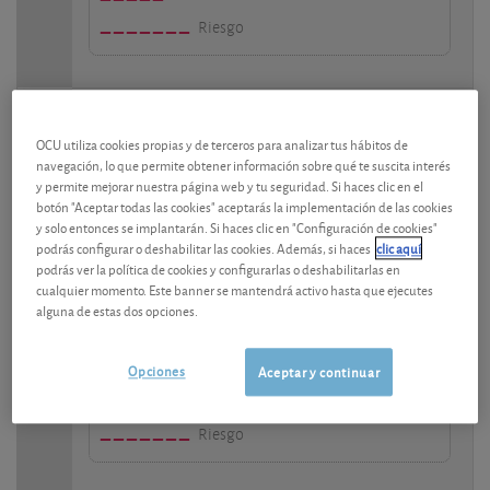
Riesgo
Accenture
(IE00B4BNMY34 - Nueva York -
OCU utiliza cookies propias y de terceros para analizar tus hábitos de
Tecnológico)
navegación, lo que permite obtener información sobre qué te suscita interés
y permite mejorar nuestra página web y tu seguridad. Si haces clic en el
170,73 USD
Cotización a fecha 05/08/2026
botón "Aceptar todas las cookies" aceptarás la implementación de las cookies
124,44
288,54
y solo entonces se implantarán. Si haces clic en "Configuración de cookies"
mín.
máx. 52 últimas semanas
podrás configurar o deshabilitar las cookies. Además, si haces
clic aquí
-28,50 %
Rendimiento a 1 año
podrás ver la política de cookies y configurarlas o deshabilitarlas en
3,82 %
cualquier momento. Este banner se mantendrá activo hasta que ejecutes
Rentabilidad por dividendo
alguna de estas dos opciones.
Nuestro consejo
Opciones
Aceptar y continuar
Valoración
Riesgo