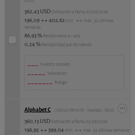
Ocio)
362,43 USD
Cotización a fecha 05/08/2026
196,09
402,62
mín.
máx. 52 últimas
semanas
86,93 %
Rendimiento a 1 año
0,24 %
Rentabilidad por dividendo
Nuestro consejo
Valoración
Riesgo
Alphabet C
(US02079K1079 - Nasdaq - Ocio)
360,13 USD
Cotización a fecha 05/08/2026
196,92
399,04
mín.
máx. 52 últimas semanas