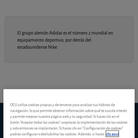
El grupo alemán Adidas es el número 2 mundial en
equipamiento deportivo, por detrás del
estadounidense Nike.
OCU utiliza cookies propias y de terceros para analizar tus hábitos de
navegación, lo que permite obtener información sobre qué te suscita interés
Adidas Group
(Fráncfort)
y permite mejorar nuestra página web y tu seguridad. Si haces clic en el
5d
1m
6m
ytd
5y
10y
1y
botón "Aceptar todas las cookies" aceptarás la implementación de las cookies
y solo entonces se implantarán. Si haces clic en "Configuración de cookies"
podrás configurar o deshabilitar las cookies. Además, si haces
clic aquí