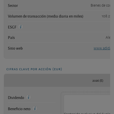
Sector
Bienes de con
Volumen de transacción (media diaria en miles)
108.216
ESGF
País
Alem
Sitio web
www.adidas
cifras clave por acción (eur)
2026 (E)
Dividendo
Beneficio neto