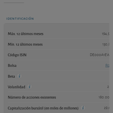
identificación
Máx. 12 últimos meses
194,90
Mín. 12 últimos meses
130,85
Código ISIN
DE000A1EW
Bolsa
Frán
Beta
29,
Volatilidad
Número de acciones existentes
180.000
29,66
Capitalización bursátil (en miles de millones)