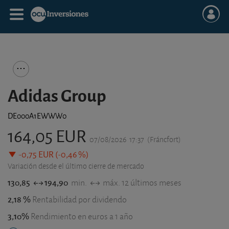
Adidas Group
DE000A1EWWW0
164,05 EUR
07/08/2026
17:37
(Fráncfort)
-0,75 EUR (-0,46 %)
Variación desde el último cierre de mercado
130,85
194,90
min.
máx. 12 últimos meses
2,18 %
Rentabilidad por dividendo
3,10%
Rendimiento en euros a 1 año