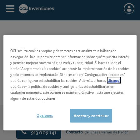
© 1999 - 2026 LSEG. Republication or redistribution of LSEG content,
OCU utiliza cookies propias y de terceros para analizar tus hábitos de
including by framing or similar means, is prohibited without the
navegación, lo que permite obtener información sobre qué te suscita interés
prior written consent of LSEG. LSEG is not liable for any errors or
y permite mejorar nuestra página web y tu seguridad. Si haces clic en el
delays in LSEG content, or for any actions taken in reliance on such
botón "Aceptar todas las cookies" aceptarás la implementación de las cookies
content. LSEG’s logo is a trademark of LSEG and its affiliated
y solo entonces se implantarán. Si haces clic en "Configuración de cookies"
companies.
lseg.com
podrás configurar o deshabilitar las cookies. Además, si haces
clic aquí
podrás ver la política de cookies y configurarlas o deshabilitarlas en
cualquier momento. Este banner se mantendrá activo hasta que ejecutes
alguna de estas dos opciones.
LSEG disclaimer
Opciones
Aceptar y continuar
913 009 141
Contacto
de lunes a viernes de 9h-14h