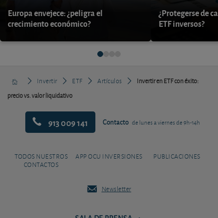
Europa envejece: ¿peligra el
¿Protegerse de ca
crecimiento económico?
ETF inversos?
Invertir
ETF
Artículos
Invertir en ETF con éxito:
precio vs. valor liquidativo
913 009 141
Contacto
de lunes a viernes de 9h-14h
TODOS NUESTROS
APP OCU INVERSIONES
PUBLICACIONES
CONTACTOS
Newsletter
SALA DE PRENSA