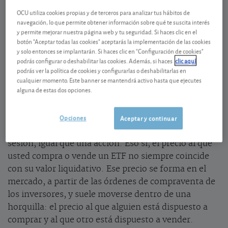
liquidativo
OCU utiliza cookies propias y de terceros para analizar tus hábitos de
navegación, lo que permite obtener información sobre qué te suscita interés
y permite mejorar nuestra página web y tu seguridad. Si haces clic en el
Para invertir con éxito en ETF es clave entender la
botón "Aceptar todas las cookies" aceptarás la implementación de las cookies
diferencia entre lo que vale realmente y el precio al
y solo entonces se implantarán. Si haces clic en "Configuración de cookies"
que usted lo compra o vende en Bolsa.
podrás configurar o deshabilitar las cookies. Además, si haces
clic aquí
podrás ver la política de cookies y configurarlas o deshabilitarlas en
cualquier momento. Este banner se mantendrá activo hasta que ejecutes
El precio al que compra o vende
alguna de estas dos opciones.
Una de las grandes ventajas de los ETF (fondos
Opciones
cotizados) respecto a los fondos tradicionales es que
Aceptar y continuar
se pueden comprar y vender en Bolsa durante la
sesión,
igual que una acción.
Eso sí,
el precio al que
usted compra o vende un ETF no siempre coincide
con su valor liquidativo.
Ese precio se forma en el
mercado,
a partir de las órdenes de compraventa de
los inversores,
y suele moverse dentro de una
horquilla:
el precio al que alguien está dispuesto a
comprar y al que otro está dispuesto a vender.