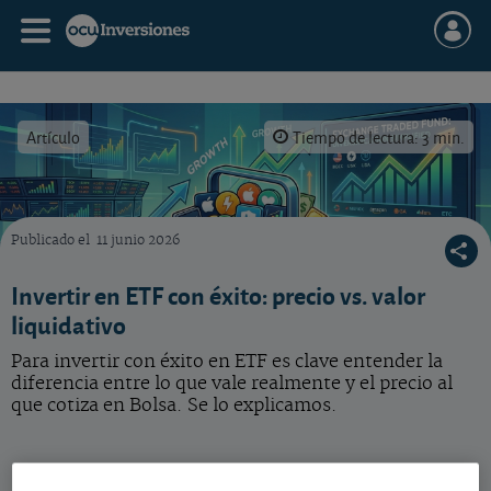
Artículo
Tiempo de lectura: 3 min.
Publicado el
11 junio 2026
Para invertir con éxito en ETF es clave entender la dife-rencia entre lo que vale realment
Invertir en ETF con éxito: precio vs. valor
liquidativo
Para invertir con éxito en ETF es clave entender la
diferencia entre lo que vale realmente y el precio al
que cotiza en Bolsa. Se lo explicamos.
ETF: precio al que cotiza vs. valor