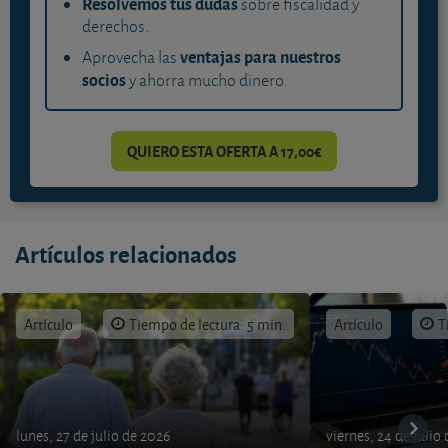
Resolvemos tus dudas
sobre fiscalidad y
derechos.
ventajas para nuestros
Aprovecha las
socios
y ahorra mucho dinero.
QUIERO ESTA OFERTA A 17,00€
Artículos relacionados
Artículo
Tiempo de lectura: 5 min.
Artículo
T
lunes, 27 de julio de 2026
viernes, 24 de julio