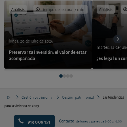
Análisis
Tiempo de lectura: 7 min.
Análisis
lunes, 20 de julio de 2026
martes, 14 de jul
Preservar tu inversión: el valor de estar
acompañado
¿Es legal un co
Gestión patrimonial
Gestión patrimonial
Las tendencias
para la vivienda en 2023
913 009 151
Contacto
de lunes a jueves de 9:00 a 16:00