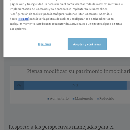
página web y tu seguridad. Si haces clic en el botón "Aceptar todas las cookies" aceptarás la
implementación de las cookies y solo entonces se implantarán. Si haces clic en
Después de ver
las preferencias de los españoles en
"Configuración de cookies" podrás configurar o deshabilitar las cookies. Además, si
temas inmobiliarios
, veamos ahora sus tendencias
haces
clic aquí
podrás ver la política de cookies y configurarlas o deshabilitarlas en
cualquier momento. Este banner se mantendrá activo hasta que ejecutes alguna de estas
para 2023. Durante los próximos 12 meses un 77%
dos opciones.
de los encuestados piensa mantener su patrimonio
inmobiliario tal y como se encuentra ahora. Un
Opciones
Aceptar y continuar
15% piensa reducirlo mientras que un 7% de
encuestados quiere aumentarlo.
Respecto a las perspectivas manejadas para el