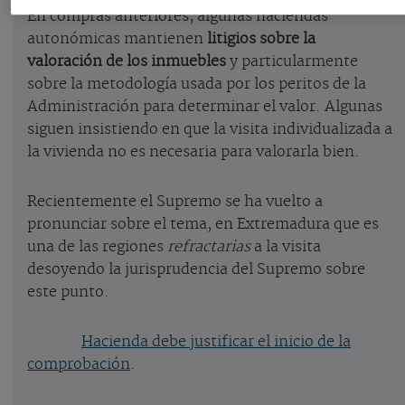
En compras anteriores, algunas haciendas
autonómicas mantienen
litigios sobre la
valoración de los inmuebles
y particularmente
sobre la metodología usada por los peritos de la
Administración para determinar el valor. Algunas
siguen insistiendo en que la visita individualizada a
la vivienda no es necesaria para valorarla bien.
Recientemente el Supremo se ha vuelto a
pronunciar sobre el tema, en Extremadura que es
una de las regiones
refractarias
a la visita
desoyendo la jurisprudencia del Supremo sobre
este punto.
Hacienda debe justificar el inicio de la
comprobación
.