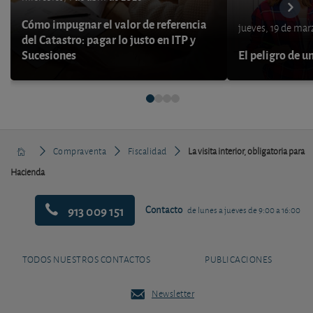
Cómo impugnar el valor de referencia
jueves, 19 de ma
del Catastro: pagar lo justo en ITP y
Sucesiones
El peligro de u
Compraventa
Fiscalidad
La visita interior, obligatoria para
Hacienda
913 009 151
Contacto
de lunes a jueves de 9:00 a 16:00
TODOS NUESTROS CONTACTOS
PUBLICACIONES
Newsletter