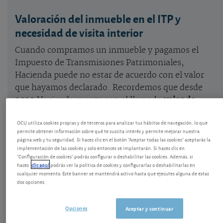
Valoración del inmueble en el ITP y
necesidad de visita interior
Cuando compramos un inmueble y pagamos el
Impuesto de Transmisiones Patrimoniales,
Hacienda puede no estar de acuerdo con el valor
que hayamos declarado. Recordemos que desde
2022 Hacienda cuenta con el llamado
valor de
referencia
, que actúa como valor mínimo a efectos
OCU utiliza cookies propias y de terceros para analizar tus hábitos de navegación, lo que
fiscales, que todos podemos consultar y que tiene
permite obtener información sobre qué te suscita interés y permite mejorar nuestra
un procedimiento propio para su impugnación.
página web y tu seguridad. Si haces clic en el botón "Aceptar todas las cookies" aceptarás la
implementación de las cookies y solo entonces se implantarán. Si haces clic en
"Configuración de cookies" podrás configurar o deshabilitar las cookies. Además, si
¿Cuál es el valor de referencia de mi
haces
clic aquí
podrás ver la política de cookies y configurarlas o deshabilitarlas en
cualquier momento. Este banner se mantendrá activo hasta que ejecutes alguna de estas
casa?
dos opciones.
Cómo impugnar el valor de referencia
.
Opciones
Aceptar y continuar