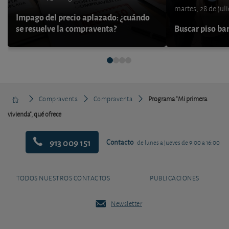
martes, 28 de jul
Impago del precio aplazado: ¿cuándo
se resuelve la compraventa?
Buscar piso bar
Compraventa
Compraventa
Programa "Mi primera
vivienda", qué ofrece
913 009 151
Contacto
de lunes a jueves de 9:00 a 16:00
TODOS NUESTROS CONTACTOS
PUBLICACIONES
Newsletter