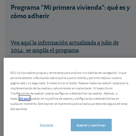
Programa “Mi primera vivienda”: qué es y
cómo adherir
Vea aquí la información actualizada a julio de
2024: se amplía el programa
.
OCU utiliza cookies propias y de terceros para analizar tus hábitos de navegación, lo que
permite obtener información sobre qué te suscita interés y permite mejorar nuestra
página web y tu seguridad. Si haces clic en el botón "Aceptar todas las cookies" aceptarás la
A continuación, la configuración inicial del
implementación de las cookies y solo entonces se implantarán. Si haces clic en
Programa, que como decimos se ha ampliado.
"Configuración de cookies" podrás configurar o deshabilitar las cookies. Además, si
haces
clic aquí
podrás ver la política de cookies y configurarlas o deshabilitarlas en
cualquier momento. Este banner se mantendrá activo hasta que ejecutes alguna de estas
Enmarcado en un objetivo declarado de apoyo a la
dos opciones.
natalidad en la región, la Comunidad de Madrid
ha puesto en marcha el programa “Mi primera
Opciones
Aceptar y continuar
vivienda” para ayudar a jóvenes de hasta de 35