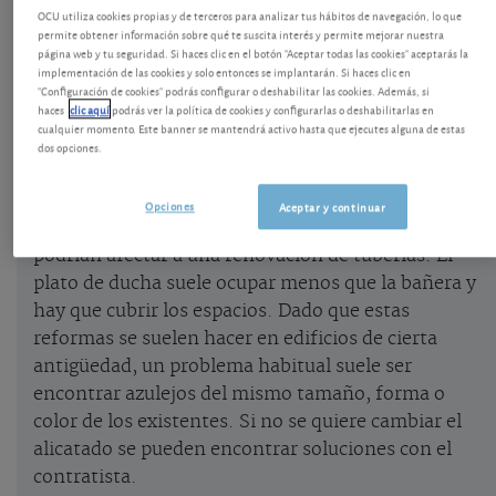
Las ventajas de quitar la bañera y poner
OCU utiliza cookies propias y de terceros para analizar tus hábitos de navegación, lo que
permite obtener información sobre qué te suscita interés y permite mejorar nuestra
ducha
página web y tu seguridad. Si haces clic en el botón "Aceptar todas las cookies" aceptarás la
implementación de las cookies y solo entonces se implantarán. Si haces clic en
Los cambios de bañera por plato de ducha se
"Configuración de cookies" podrás configurar o deshabilitar las cookies. Además, si
haces
clic aquí
podrás ver la política de cookies y configurarlas o deshabilitarlas en
realizan por motivos de comodidad y seguridad,
cualquier momento. Este banner se mantendrá activo hasta que ejecutes alguna de estas
ahorro de agua y espacio, o estética. La ducha es
dos opciones.
más accesible y gasta menos agua. En el cambio
suelen instalarse grifos más eficientes, al margen
Opciones
Aceptar y continuar
de otros cambios en el cuarto de baño que incluso
podrían afectar a una renovación de tuberías. El
plato de ducha suele ocupar menos que la bañera y
hay que cubrir los espacios. Dado que estas
reformas se suelen hacer en edificios de cierta
antigüedad, un problema habitual suele ser
encontrar azulejos del mismo tamaño, forma o
color de los existentes. Si no se quiere cambiar el
alicatado se pueden encontrar soluciones con el
contratista.