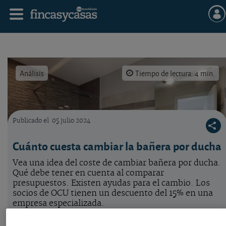
Análisis
Tiempo de lectura: 4 min.
Publicado el
05 julio 2024
Cuánto cuesta poner una ducha.
Cuánto cuesta cambiar la bañera por ducha
Vea
una idea del coste de cambiar bañera por ducha.
Qué debe tener en cuenta al comparar
presupuestos. Existen ayudas para el cambio. Los
socios de OCU tienen un descuento del 15% en una
empresa especializada.