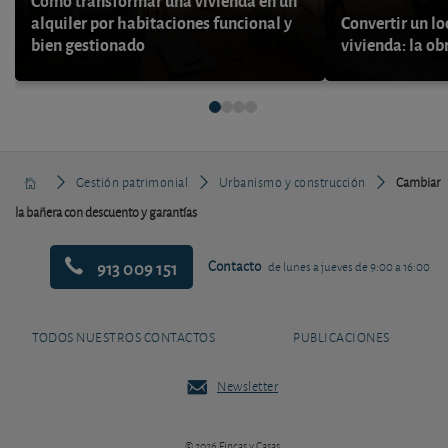
alquiler por habitaciones funcional y
Convertir un lo
bien gestionado
vivienda: la ob
Gestión patrimonial
Urbanismo y construcción
Cambiar
la bañera con descuento y garantías
913 009 151
Contacto
de lunes a jueves de 9:00 a 16:00
TODOS NUESTROS CONTACTOS
PUBLICACIONES
Newsletter
© 2026 Fincas y Casas