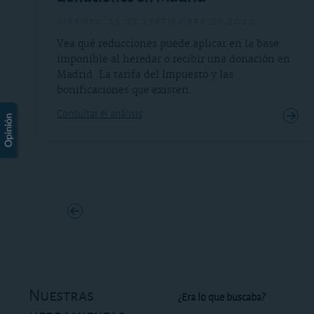
viernes, 25 de septiembre de 2020
Vea qué reducciones puede aplicar en la base
imponible al heredar o recibir una donación en
Madrid. La tarifa del Impuesto y las
bonificaciones que existen.
Consultar el análisis
Nuestras
¿Era lo que buscaba?
herramientas