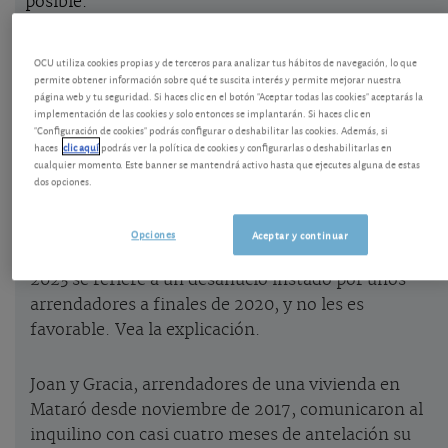
posible.
El desahucio del alquiler llega al Supremo
OCU utiliza cookies propias y de terceros para analizar tus hábitos de navegación, lo que
permite obtener información sobre qué te suscita interés y permite mejorar nuestra
página web y tu seguridad. Si haces clic en el botón "Aceptar todas las cookies" aceptarás la
Hay ocasiones en las que antes de litigar hay que
implementación de las cookies y solo entonces se implantarán. Si haces clic en
pensárselo y asesorarse bien, evaluando los riesgos
"Configuración de cookies" podrás configurar o deshabilitar las cookies. Además, si
haces
clic aquí
podrás ver la política de cookies y configurarlas o deshabilitarlas en
y beneficios antes de presentar una demanda,
cualquier momento. Este banner se mantendrá activo hasta que ejecutes alguna de estas
evitando apoyarnos en interpretaciones de la Ley
dos opciones.
poco consolidadas.
Opciones
Aceptar y continuar
La sentencia del Supremo de 21 de diciembre de
2023 se refiere a un desahucio instado por unos
arrendadores a finales de 2020, y no les es
favorable. Vea la explicación.
Joan y Gracia, arrendadores de una vivienda en
Mataró desde noviembre de 2017, comunicaron al
inquilino con casi cuatro meses de antelación su