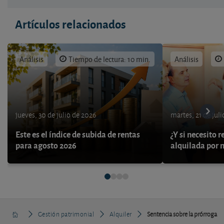
Artículos relacionados
Análisis
Tiempo de lectura: 10 min.
Análisis
jueves, 30 de julio de 2026
martes, 21 de jul
Este es el índice de subida de rentas
¿Y si necesito 
para agosto 2026
alquilada por 
Gestión patrimonial
Alquiler
Sentencia sobre la prórroga