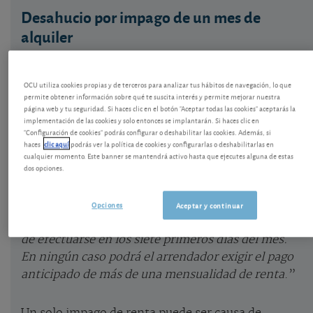
Desahucio por impago de un mes de
alquiler
Los jueces asimilan los retrasos en el pago de la
renta de alquiler con el impago y eso puede dar
OCU utiliza cookies propias y de terceros para analizar tus hábitos de navegación, lo que
lugar a una condena de desahucio del inquilino. El
permite obtener información sobre qué te suscita interés y permite mejorar nuestra
página web y tu seguridad. Si haces clic en el botón "Aceptar todas las cookies" aceptarás la
contrato de alquiler fija el plazo de pago de la renta
implementación de las cookies y solo entonces se implantarán. Si haces clic en
cada mes, y por defecto la Ley de Arrendamientos
"Configuración de cookies" podrás configurar o deshabilitar las cookies. Además, si
haces
clic aquí
podrás ver la política de cookies y configurarlas o deshabilitarlas en
Urbanos (LAU) prevé el pago en los 7 primeros días
cualquier momento. Este banner se mantendrá activo hasta que ejecutes alguna de estas
del mes.
dos opciones.
Dice el art. 17.2 de la LAU: “
Salvo pacto en
Opciones
Aceptar y continuar
contrario, el pago de la renta será mensual y habrá
de efectuarse en los siete primeros días del mes.
En ningún caso podrá el arrendador exigir el pago
anticipado de más de una mensualidad de renta
.”