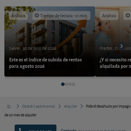
Análisis
Tiempo de lectura: 10 min.
Análisis
jueves, 30 de julio de 2026
martes, 21 de jul
Este es el índice de subida de rentas
¿Y si necesito 
para agosto 2026
alquilada por 
Gestión patrimonial
Alquiler
Pide el desahucio por impago
de un mes de alquiler
Contacto
de lunes a jueves de 9:00 a 16:00