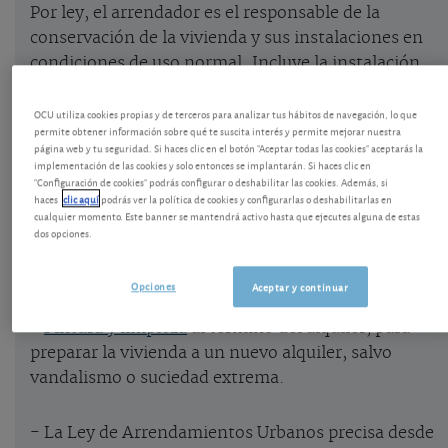
Por ley, el arrendador es el responsable de la
conservación de la vivienda y sus instalaciones en
condiciones de uso normal. Incluye la instalación
eléctrica, la del agua, calefacción.
OCU utiliza cookies propias y de terceros para analizar tus hábitos de navegación, lo que
permite obtener información sobre qué te suscita interés y permite mejorar nuestra
página web y tu seguridad. Si haces clic en el botón "Aceptar todas las cookies" aceptarás la
implementación de las cookies y solo entonces se implantarán. Si haces clic en
"Configuración de cookies" podrás configurar o deshabilitar las cookies. Además, si
- Reparaciones de envergadura o sustitución de
haces
clic aquí
podrás ver la política de cookies y configurarlas o deshabilitarlas en
cualquier momento. Este banner se mantendrá activo hasta que ejecutes alguna de estas
instalaciones o de electrodomésticos incluidos en
dos opciones.
el alquiler, salvo en caso de uso indebido por el
inquilino.
Opciones
Aceptar y continuar
-
Pintura y limpieza
al término del alquiler, para
preparar la vivienda a un nuevo alquiler, salvo
vandalismo o suciedad extrema.
- La Ley de Arrendamientos Urbanos precisa desde