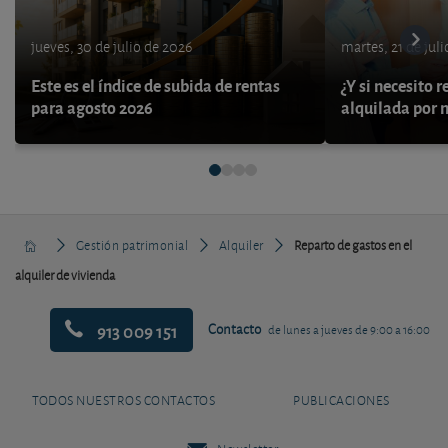
jueves, 30 de julio de 2026
martes, 21 de jul
Este es el índice de subida de rentas
¿Y si necesito 
para agosto 2026
alquilada por 
Gestión patrimonial
Alquiler
Reparto de gastos en el
alquiler de vivienda
913 009 151
Contacto
de lunes a jueves de 9:00 a 16:00
TODOS NUESTROS CONTACTOS
PUBLICACIONES