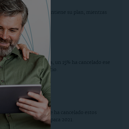
o. De ellos, un 34% mantiene su plan, mientras
 la idea.
a como inversión. Ahora, un 15% ha cancelado ese
ne su plan como al inicio.
quí es solo un 5% el que ha cancelado estos
otro 30% lo va a dejar para 2021.