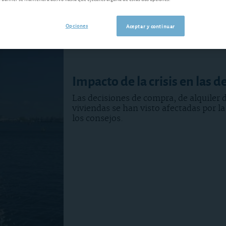
Opciones
Aceptar y continuar
Impacto de la crisis en las 
Las decisiones de compra, de alquiler 
viviendas se han visto afectadas por la
los consejos.