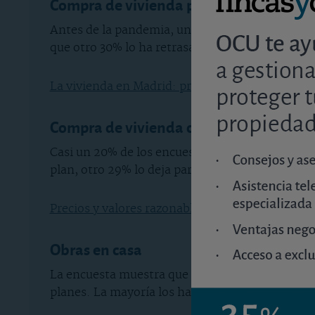
Compra de vivienda para uso propio
Antes de la pandemia, un 27% de encuestados te
que otro 30% lo ha retrasado dentro de 2020, u
La vivienda en Madrid: precios, rentas y rentabi
Compra de vivienda como inversión
Casi un 20% de los encuestados se planteaban a
plan, otro 29% lo deja para 2021, un 22% lo ha 
Precios y valores razonables para la vivienda en 
Obras en casa
La encuesta muestra que todo un 42% tenía en la
planes. La mayoría los ha mantenido (37%) o pie