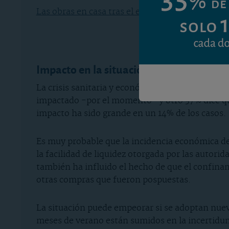
Las obras en casa tras el estado de alarma
.
Impacto en la situación financiera de la
La crisis sanitaria y económica debida al Covid-
impactado -por el momento- y otro 37% dice que 
impacto ha sido grande en un 14% de los casos.
Es muy probable que la incidencia económica de 
la facilidad de liquidez otorgada por las autorid
también ha influido el hecho de que el confinam
otras compras que fueron pospuestas.
La situación puede empeorar si se adoptan nueva
meses de verano están sumidos en la incertidu