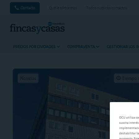
Contacto
Qué le ofrecemos
Todos nuestros contactos
PRECIOS POR CIUDADES
COMPRAVENTA
GESTIONAR LOS 
Noticias
Tiempo d
OCU utiliza co
suscita interés
implementación
deshabilitar la
momento. Este 