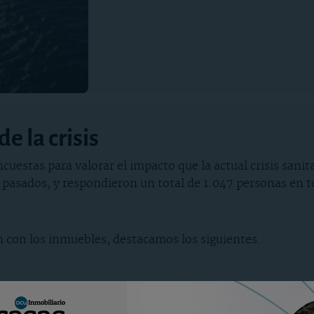
e la crisis
uestas para valorar el impacto que la actual crisis sanit
lio pasados, y respondieron un total de 1.047 personas en
n con los inmuebles, destacamos los siguientes.