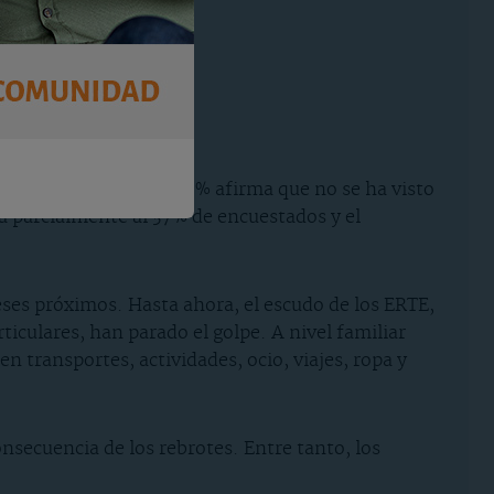
nanzas familiares. Un 12% afirma que no se ha visto
a parcialmente al 37% de encuestados y el
eses próximos. Hasta ahora, el escudo de los ERTE,
ticulares, han parado el golpe. A nivel familiar
 transportes, actividades, ocio, viajes, ropa y
secuencia de los rebrotes. Entre tanto, los