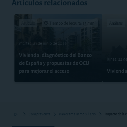
Artículos relacionados
Artículo
Tiempo de lectura: 15 min.
Análisis
martes, 23 de junio de 2026
Vivienda: diagnóstico del Banco
lunes, 22 d
de España y propuestas de OCU
para mejorar el acceso
Vivienda
Compraventa
Panorama inmobiliario
Impacto de la cr