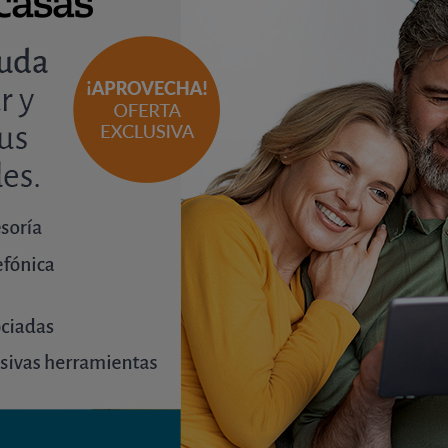
nían intención de buscar una vivienda para su uso propi
n 25% lo deja para más adelante y otro 11% ha abandonado
lidades
.
ntes de la pandemia la posibilidad de mirar una viviend
retrasado pero espera retomarlo en 2020 y un 34% mantie
Sevilla
.
 cabeza realizar algún tipo de reforma en su vivienda. A
nsa realizarlas en este mismo 2020 (28%), mientras que 