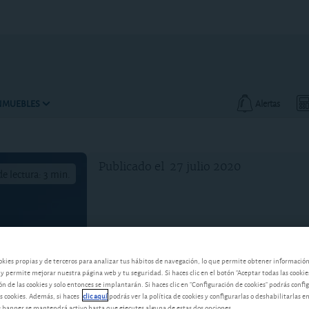
INMUEBLES
Alertas
Publicado el
27 julio 2020
e lectura: 3 min.
okies propias y de terceros para analizar tus hábitos de navegación, lo que permite obtener informació
 y permite mejorar nuestra página web y tu seguridad. Si haces clic en el botón "Aceptar todas las cookie
 de las cookies y solo entonces se implantarán. Si haces clic en "Configuración de cookies" podrás confi
s cookies. Además, si haces
clic aquí
podrás ver la política de cookies y configurarlas o deshabilitarlas e
banner se mantendrá activo hasta que ejecutes alguna de estas dos opciones.