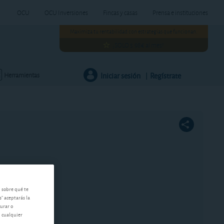
OCU
OCU Inversiones
Fincas y casas
Prensa e instituciones
Maximiza tu rentabilidad con estrategias que funcionan.
¡SOLO 5,98€ al mes!
Iniciar sesión
Regístrate
Herramientas
|
n sobre qué te
s" aceptarás la
gurar o
n cualquier