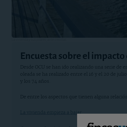
La vivienda y sus pilares, ante crecidas.
Encuesta sobre el impacto d
Desde OCU se han ido realizando una serie de enc
oleada se ha realizado entre el 16 y el 20 de ju
y los 74 años.
De entre los aspectos que tienen alguna relació
La vivienda empieza a bajar
.