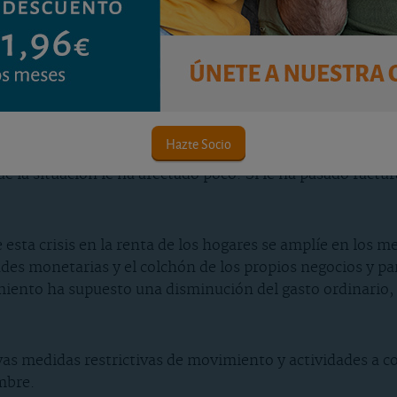
s familias
Hazte Socio
19 ha tenido por ahora una incidencia limitada en las fi
la situación le ha afectado poco. Sí le ha pasado factur
esta crisis en la renta de los hogares se amplíe en los m
ades monetarias y el colchón de los propios negocios y par
iento ha supuesto una disminución del gasto ordinario, en
s medidas restrictivas de movimiento y actividades a con
mbre.