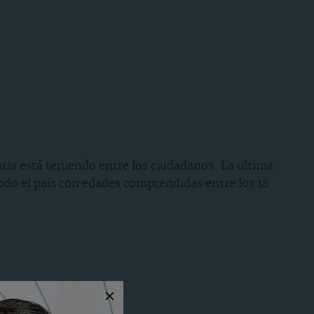
aria está teniendo entre los ciudadanos. La ultima
 todo el país con edades comprendidas entre los 18