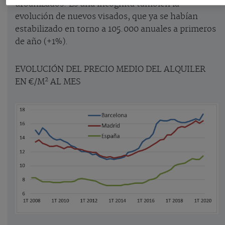
urbanizados. Es una incógnita también la
evolución de nuevos visados, que ya se habían
estabilizado en torno a 105.000 anuales a primeros
de año (+1%).
EVOLUCIÓN DEL PRECIO MEDIO DEL ALQUILER
2
EN €/M
AL MES