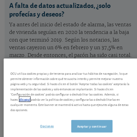
A falta de datos actualizados, ¿solo
profecías y deseos?
Ya antes del inicio del estado de alarma, las ventas
de vivienda seguían en 2020 la tendencia a la baja
con que terminó 2019. Según los notarios, las
ventas cayeron un 6% en febrero y un 37,5% en
marzo. Desde entonces, el parón ha sido casi total.
Teóricamente, era posible
firmar escrituras en
casos donde el notario lo autorizara
, pero la
OCU utiliza cookies propias y de terceros para analizar tus hábitos de navegación, lo que
realidad es que sin visitas, confinados en casa y
permite obtener información sobre qué te suscita interés y permite mejorar nuestra
página web y tu seguridad. Si haces clic en el botón "Aceptar todas las cookies" aceptarás la
con la enorme incertidumbre que se cierne sobre la
implementación de las cookies y solo entonces se implantarán. Si haces clic en
situación económica post estado de alarma, nadie
"Configuración de cookies" podrás configurar o deshabilitar las cookies. Además, si
haces
clic aquí
podrás ver la política de cookies y configurarlas o deshabilitarlas en
se lanza a comprar casa. Y no será por falta de
cualquier momento. Este banner se mantendrá activo hasta que ejecutes alguna de estas
ganas: el confinamiento ha hecho replantearse a
dos opciones.
más de uno su satisfacción con la propia vivienda.
Está por ver cómo se traduce esa ansia por
Opciones
Aceptar y continuar
mayores espacios y por salir de entornos super