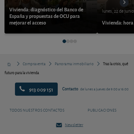
Vivienda: diagnóstico del Banco de
lunes, 22 de juni
España y propuestas de OCU para
mejorar el acceso
Vivienda: hora
Compraventa
Panorama inmobiliario
Tras la crisis, qué
futuro para la vivienda
913 009 151
Contacto
de lunes a jueves de 9:00 a 16:00
TODOS NUESTROS CONTACTOS
PUBLICACIONES
Newsletter