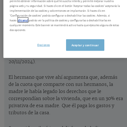
Piden el desahucio de un hermano en piso
permite obtener información sobre qué te suscita interés y permite mejorar nuestra
página web y tu seguridad. Si haces clic en el botón "Aceptar todas las cookies" aceptarás la
heredado
implementación de las cookies y solo entonces se implantarán. Si haces clic en
"Configuración de cookies" podrás configurar o deshabilitar las cookies. Además, si
Cuatro hermanos heredaron un chalé en Vigo. No
haces
clic aquí
podrás ver la política de cookies y configurarlas o deshabilitarlas en
cualquier momento. Este banner se mantendrá activo hasta que ejecutes alguna de estas
han hecho la partición de la herencia pero uno de
dos opciones.
ellos mantiene la posesión exclusiva y reside
habitualmente en la casa y sus hermanos le
Opciones
Aceptar y continuar
demandan pidiendo que la desaloje. El caso lo
resuelve finalmente el Tribunal Supremo (STS
20/11/2024).
El hermano que vive ahí argumenta que, además
de la cuota que comparte con sus hermanos, la
madre le había legado los derechos que le
correspondían sobre la vivienda, que en un 30% era
privativa de esa madre. Que él paga los gastos y
tributos de la casa.