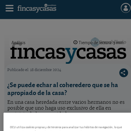
Análisis
Tiempo de lectura: 3 min.
Publicado el
18 diciembre 2024
Logo OCU inmobiliario
¿Se puede echar al coheredero que se ha
apropiado de la casa?
En una casa heredada entre varios hermanos no es
posible que uno haga uso exclusivo de ella en
perjuicio de la comunidad.
OCU utiliza cookies propias y de terceros para analizar tus hábitos de navegación, lo que