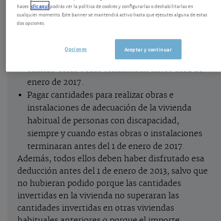
haces
clic aquí
podrás ver la política de cookies y configurarlas o deshabilitarlas en
cualquier momento. Este banner se mantendrá activo hasta que ejecutes alguna de estas
Adquirir su vivienda habitual o pagar
dos opciones.
cantidades para su construcción.
Pagar cantidades por obras de rehabilitación o
Opciones
Aceptar y continuar
ampliación de su vivienda habitual, siempre y
cuando estas obras terminaran antes del 1 de
enero de 2017.
Pagar cantidades para realizar obras e
instalaciones de adecuación de la vivienda
habitual de personas con discapacidad,
siempre y cuando estas obras o instalaciones
terminaran antes del 1 de enero de 2017.
Además, todos ellos deben haber disfrutado esa
deducción antes del 1 de enero de 2013, salvo que
no hubieran podido porque las cantidades
invertidas en la vivienda no superaran las
cantidades invertidas en otras viviendas
habituales anteriores o porque el importe