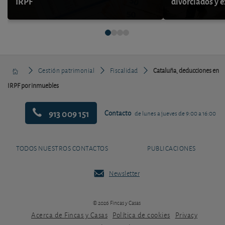
IRPF
divorciados y 
Gestión patrimonial
Fiscalidad
Cataluña, deducciones en
IRPF por inmuebles
913 009 151
Contacto
de lunes a jueves de 9:00 a 16:00
TODOS NUESTROS CONTACTOS
PUBLICACIONES
Newsletter
© 2026 Fincas y Casas
Acerca de Fincas y Casas
Política de cookies
Privacy