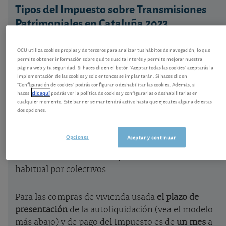
Tipos del Impuesto sobre Transmisiones
Patrimoniales en Cataluña 2023
Contenido elaborado por el equipo técnico de OCU
OCU utiliza cookies propias y de terceros para analizar tus hábitos de navegación, lo que
a partir de la normativa fiscal para dar a conocer
permite obtener información sobre qué te suscita interés y permite mejorar nuestra
los derechos y obligaciones de los ciudadanos en
página web y tu seguridad. Si haces clic en el botón "Aceptar todas las cookies" aceptarás la
implementación de las cookies y solo entonces se implantarán. Si haces clic en
materia del Impuesto de Transmisiones
"Configuración de cookies" podrás configurar o deshabilitar las cookies. Además, si
Patrimoniales en Cataluña.
haces
clic aquí
podrás ver la política de cookies y configurarlas o deshabilitarlas en
cualquier momento. Este banner se mantendrá activo hasta que ejecutes alguna de estas
dos opciones.
En Cataluña los tipos de ITP aplicables a la
adquisición de inmuebles se caracterizan por tener
Opciones
Aceptar y continuar
un tipo general elevado y unos tipos reducidos para
ciertos casos donde se adquiere una vivienda
habitual por colectivos.
Para las compras de vivienda usada
el plazo de
presentación
de la autoliquidación (vea el modelo
más abajo) y de pago del Impuesto es de
un mes
a