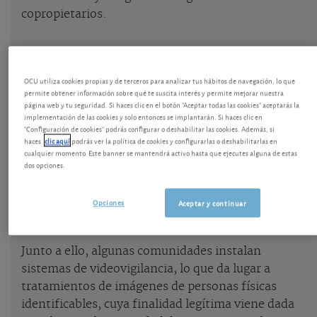
copropietarios.
Los datos personales de que se dispongan deben
ser los adecuados, pertinentes y limitados a lo
OCU utiliza cookies propias y de terceros para analizar tus hábitos de navegación, lo que
necesario para los fines propios de la comunidad.
permite obtener información sobre qué te suscita interés y permite mejorar nuestra
página web y tu seguridad. Si haces clic en el botón "Aceptar todas las cookies" aceptarás la
Normalmente incluyen el nombre de los
implementación de las cookies y solo entonces se implantarán. Si haces clic en
propietarios, teléfonos de contacto, direcciones
"Configuración de cookies" podrás configurar o deshabilitar las cookies. Además, si
haces
clic aquí
podrás ver la política de cookies y configurarlas o deshabilitarlas en
postales, números de DNI, direcciones de correo
cualquier momento. Este banner se mantendrá activo hasta que ejecutes alguna de estas
electrónico o cuentas corrientes para el paso de
dos opciones.
recibos. También hay datos de personas no
propietarias como posibles inquilinos de un
Opciones
Aceptar y continuar
inmueble de la comunidad.
Junto a ello, algunas comunidades instalan
sistemas de videovigilancia, lo que da lugar a
tratamientos de imágenes de personas físicas
identificables, cuya finalidad legítima viene dada