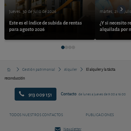
jueves, 30 de julio de 2026
martes, 21 de jul
Este es el índice de subida de rentas
¿Y si necesito 
para agosto 2026
alquilada por 
Gestión patrimonial
Alquiler
El alquiler y la tácita
reconducción
913 009 151
Contacto
de lunes a jueves de 9:00 a 16:00
TODOS NUESTROS CONTACTOS
PUBLICACIONES
Newsletter