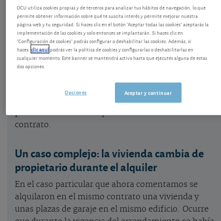
OCU utiliza cookies propias y de terceros para analizar tus hábitos de navegación, lo que
voluntad de darlo por terminado, el alquiler
permite obtener información sobre qué te suscita interés y permite mejorar nuestra
prosigue en virtud de lo que se conoce como una
página web y tu seguridad. Si haces clic en el botón "Aceptar todas las cookies" aceptarás la
implementación de las cookies y solo entonces se implantarán. Si haces clic en
reconducción tácita. Lo que está regulado en el
"Configuración de cookies" podrás configurar o deshabilitar las cookies. Además, si
código civil.
haces
clic aquí
podrás ver la política de cookies y configurarlas o deshabilitarlas en
cualquier momento. Este banner se mantendrá activo hasta que ejecutes alguna de estas
dos opciones.
Cómo y cuándo se comunica el fin del alquiler
.
Opciones
Aceptar y continuar
Esa reconducción no se produce si una de las
partes manifiesta su oposición a la renovación del
contrato.
Un caso complejo: la vivienda cambia de
propietario durante el alquiler
En el caso particular que ahora comentamos se
alquilaron en el mismo contrato una vivienda y
unas plazas de garaje en el mismo edificio. Ocurre