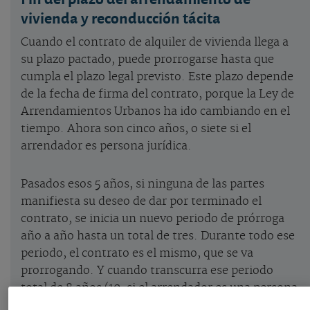
vivienda y reconducción tácita
Cuando el contrato de alquiler de vivienda llega a
su plazo pactado, puede prorrogarse hasta que
cumpla el plazo legal previsto. Este plazo depende
de la fecha de firma del contrato, porque la Ley de
Arrendamientos Urbanos ha ido cambiando en el
tiempo. Ahora son cinco años, o siete si el
arrendador es persona jurídica.
Pasados esos 5 años, si ninguna de las partes
manifiesta su deseo de dar por terminado el
contrato, se inicia un nuevo periodo de prórroga
año a año hasta un total de tres. Durante todo ese
periodo, el contrato es el mismo, que se va
prorrogando. Y cuando transcurra ese periodo
total de 8 años (10, si el arrendador es una persona
jurídica), si ninguna de las partes manifiesta su