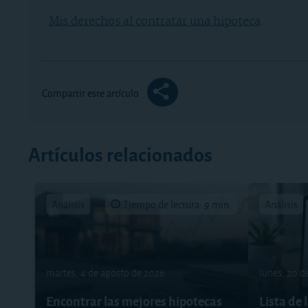
Mis derechos al contratar una hipoteca
.
Compartir este artículo
Artículos relacionados
Análisis
Tiempo de lectura: 9 min.
Análisis
martes, 4 de agosto de 2026
lunes, 20 d
Encontrar las mejores hipotecas
Lista de 