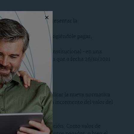
 casos, aconsejamos presentar la
 se la enviara ahora exigiéndole pagar,
propia sentencia del Constitucional -en una
das por la sentencia las que a fecha 26/10/2021
21, sí tendrán que aplicar la nueva normativa
transmitan sin que exista incremento del valor del
ransmisión el de adquisición. Como valor de
ontar los gastos ni tributos pagados, o bien el