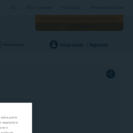
OCU
OCU Inversiones
Fincas y casas
Prensa e instituciones
Maximiza tu rentabilidad con estrategias que funcionan.
¡SOLO 5,98€ al mes!
Iniciar sesión
Regístrate
Herramientas
|
n sobre qué te
s" aceptarás la
gurar o
n cualquier