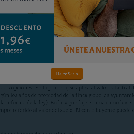
lto.
ibuyente no tendrá que pagar la plusvalía municipal pero sí
deberá presenta
ase imponible del impuesto según indica la nueva normativa.
Hazte Socio
dos opciones. En la primera, se aplica al valor catastral 
 según los años de propiedad de la finca y que los ayunt
la reforma de la ley). En la segunda, se toma como base d
empre referido al valor del suelo. El contribuyente puede 