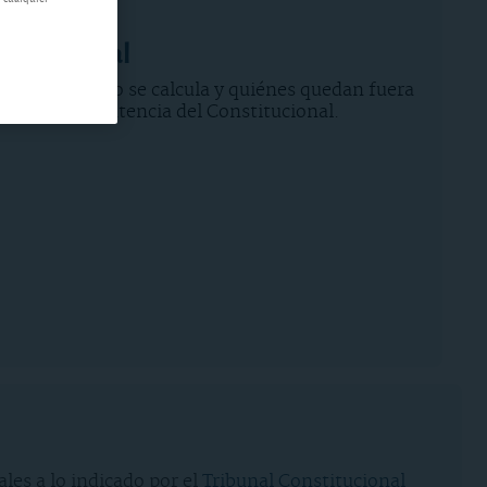
a municipal
lusvalía, cómo se calcula y quiénes quedan fuera
eguido a la sentencia del Constitucional.
les a lo indicado por el
Tribunal Constitucional