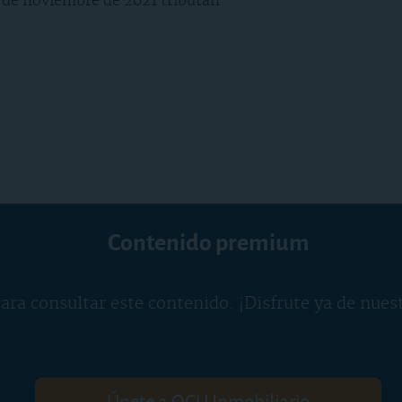
0 de noviembre de 2021 tributan
Contenido premium
ara consultar este contenido. ¡Disfrute ya de nues
Únete a OCU Inmobiliario