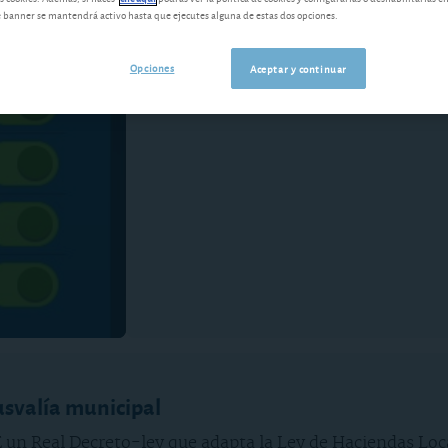
banner se mantendrá activo hasta que ejecutes alguna de estas dos opciones.
Aprobada la nueva plusvalí
Opciones
Aceptar y continuar
Vea desde qué fecha se paga la nueva p
de pago, tras la reforma legal que ha s
usvalía municipal
 un Real Decreto-ley que adapta la Ley de Haciendas Loca