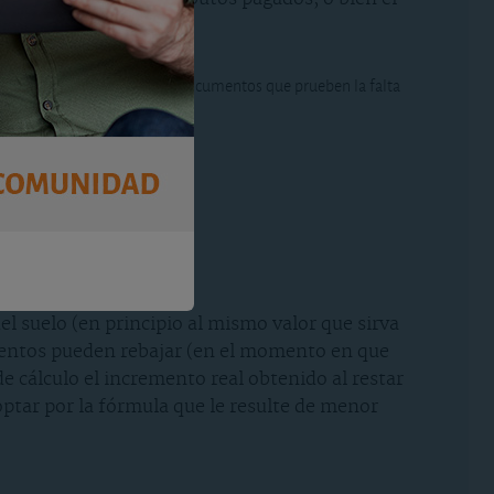
r declaración
y aportar los documentos que prueben la falta
del suelo (en principio al mismo valor que sirva
amientos pueden rebajar (en el momento en que
e cálculo el incremento real obtenido al restar
optar por la fórmula que le resulte de menor