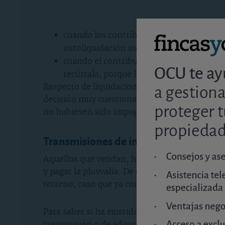
cuando los contribuyentes aún no hubies
autoliquidación indicando una base impo
cuando el contribuyente no haya recibido
recúrrala, porque la norma en que se apo
Respecto de liquidaciones y autoliquidaciones
decisión muy cuestionada- ha pretendido limita
no hubiesen sido impugnadas por el contribu
Transmisiones de inmuebles urbanos a
Aquellos que vendan, hereden o reciban en do
y pagar la plusvalía. De ellos, los únicos que 
terreno, caso que ya contempla la norma ref
Para saber si ha existido o no ese incremento
transmisión o de adquisición, se tendrá en cue