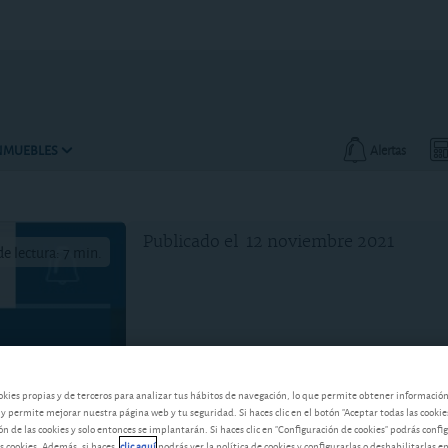
INMUEBLES
Alertas
Publicado el
12 noviembre 2021
e lectura: 7 min.
okies propias y de terceros para analizar tus hábitos de navegación, lo que permite obtener informació
 y permite mejorar nuestra página web y tu seguridad. Si haces clic en el botón "Aceptar todas las cookie
 de las cookies y solo entonces se implantarán. Si haces clic en "Configuración de cookies" podrás confi
s cookies. Además, si haces
clic aquí
podrás ver la política de cookies y configurarlas o deshabilitarlas e