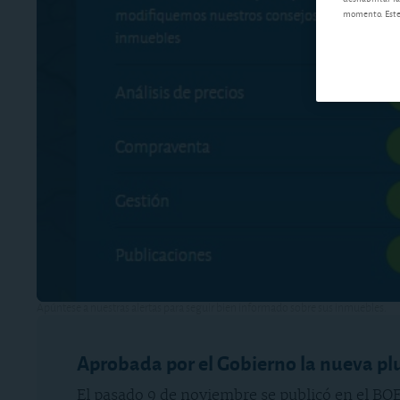
momento. Este 
Apúntese a nuestras alertas para seguir bien informado sobre sus inmuebles.
Aprobada por el Gobierno la nueva pl
El pasado 9 de noviembre se publicó en el BOE