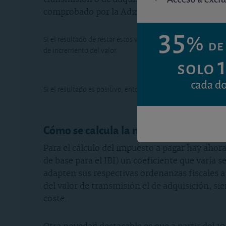
comprobado por la Administración si es más a
Si el resultado de restar estos valores es negativo, el contr
de incremento del valor.
Si el resultado es positivo, entonces hay que calcular la b
Cómo se calcula la nueva plusvalía
Para el cálculo del impuesto a pagar hay ahora 
de base para el IBI) un coeficiente que varía
adapten sus respectivas ordenanzas fiscales a 
del valor de transmisión el de adquisición, si
coste.