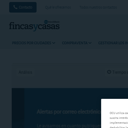
Contacto
Qué le ofrecemos
Todos nuestros contactos
PRECIOS POR CIUDADES
COMPRAVENTA
GESTIONAR LOS 
Análisis
Tiempo d
OCU utiliza co
suscita interés
implementación
deshabilitar la