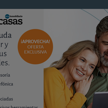
en presentado la autoliquidación del impuesto. En estos
nible y cuota 0.
 aún la liquidación del ayuntamiento. Si el ayuntamiento
yan para calcularle el impuesto es inconstitucional.
 ya hechas con anterioridad al 26 de octubre de 2021, la 
r el efecto de la nulidad declarada, y no se verán afecta
yente.
 partir del 10 de noviembre
nación inmuebles urbanos desde el 10 de noviembre de 20
se librarán de pagar la plusvalía municipal serán los que 
ormada.
, la nueva norma indica que hay que restar del valor de t
nta el declarado en la escritura correspondiente sin desc