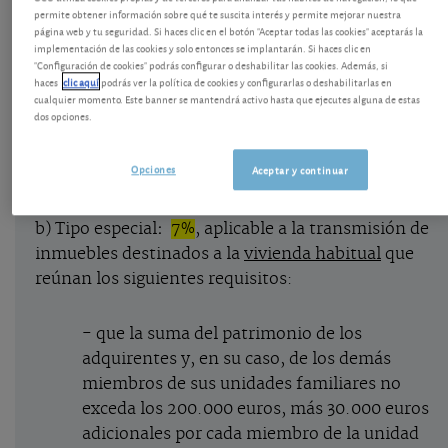
permite obtener información sobre qué te suscita interés y permite mejorar nuestra
Vea si puede aplicar alguno de los tipos
página web y tu seguridad. Si haces clic en el botón "Aceptar todas las cookies" aceptarás la
especiales.
implementación de las cookies y solo entonces se implantarán. Si haces clic en
"Configuración de cookies" podrás configurar o deshabilitar las cookies. Además, si
haces
clic aquí
podrás ver la política de cookies y configurarlas o deshabilitarlas en
a) Tipo general
:
10%
, aplicable a la transmisión de
cualquier momento. Este banner se mantendrá activo hasta que ejecutes alguna de estas
dos opciones.
inmuebles
, así como a la constitución y cesión de
derechos reales que recaigan sobre bienes
Opciones
Aceptar y continuar
inmuebles, salvo los derechos reales de garantía.
b) Tipo especial
:
7%
, aplicable a la transmisión de
inmuebles destinados a la
vivienda habitual
que
reúnan los siguientes requisitos:
- que la suma del patrimonio de los
adquirentes y, en su caso, de los demás
miembros de sus unidades familiares no
exceda los 200.000 euros, más 30.000 euros
adicionales por cada miembro de la unidad