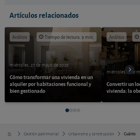
Artículos relacionados
Análisis
Tiempo de lectura: 9 min.
Análisis
miércoles, 27 de mayo de 2026
miércoles, 6 de 
Cómo transformar una vivienda en un
alquiler por habitaciones funcional y
Convertir un lo
bien gestionado
vivienda: la ob
Gestión patrimonial
Urbanismo y construcción
Cuánto