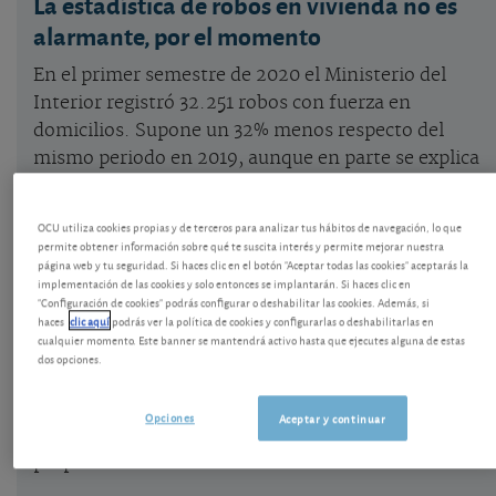
La estadística de robos en vivienda no es
alarmante, por el momento
En el primer semestre de 2020 el Ministerio del
Interior registró 32.251 robos con fuerza en
domicilios. Supone un 32% menos respecto del
mismo periodo en 2019, aunque en parte se explica
por las circunstancias del confinamiento. La
situación de la seguridad de las viviendas en
OCU utiliza cookies propias y de terceros para analizar tus hábitos de navegación, lo que
España no es tan mala como da a entender la
permite obtener información sobre qué te suscita interés y permite mejorar nuestra
página web y tu seguridad. Si haces clic en el botón "Aceptar todas las cookies" aceptarás la
publicidad de algunas empresas, pero es cierto que
implementación de las cookies y solo entonces se implantarán. Si haces clic en
podría empeorar debido a la evolución de la crisis
"Configuración de cookies" podrás configurar o deshabilitar las cookies. Además, si
haces
clic aquí
podrás ver la política de cookies y configurarlas o deshabilitarlas en
económica y social ligada a la pandemia. La
cualquier momento. Este banner se mantendrá activo hasta que ejecutes alguna de estas
vulnerabilidad de una vivienda depende en gran
dos opciones.
parte de su tipología. La vivienda aislada y el bajo
son más accesibles para un ladrón o un intruso, y
Opciones
Aceptar y continuar
requerirán de una atención especial por el
propietario.