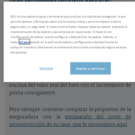
Normalmente la aseguradora le recomendará un
OCU utiliza cookies propias y de terceros para analizar tus hábitos de navegación, lo que
capital a asegurar para el
continente
con los datos
permite obtener información sobre qué te suscita interés y permite mejorar nuestra
que ella obtenga del catastro o con los que usted le
página web y tu seguridad. Si haces clic en el botón "Aceptar todas las cookies" aceptarás la
implementación de las cookies y solo entonces se implantarán. Si haces clic en
haya facilitado como son: superficie, año de
"Configuración de cookies" podrás configurar o deshabilitar las cookies. Además, si
construcción, elementos accesorios, estado de
haces
clic aquí
podrás ver la política de cookies y configurarlas o deshabilitarlas en
cualquier momento. Este banner se mantendrá activo hasta que ejecutes alguna de estas
conservación, etc. Es aconsejable contratar el
dos opciones.
capital que nos recomiende la compañía. Si no lo
hace podemos incurrir en infraseguro, si
Opciones
Aceptar y continuar
contratamos por debajo del valor del bien
asegurado, o en sobreseguro, que es contratar por
encima del valor real del bien con el incremento de
prima consiguiente.
Pero siempre conviene comparar la propuetas de la
aseguradora con la
estimación del coste de
reconstrucción de su casa, que le mostramos aquí
.