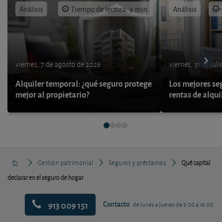
Análisis
Tiempo de lectura: 9 min.
Análisis
viernes, 7 de agosto de 2026
viernes, 31 de jul
Alquiler temporal: ¿qué seguro protege
Los mejores se
mejor al propietario?
rentas de alqui
Gestión patrimonial
Seguros y préstamos
Qué capital
declarar en el seguro de hogar
913 009 151
Contacto
de lunes a jueves de 9:00 a 16:00