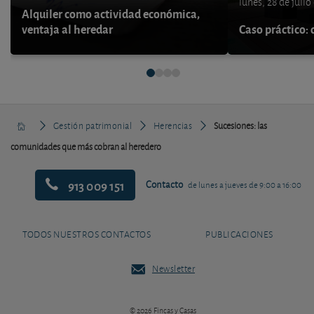
lunes, 28 de julio
Alquiler como actividad económica,
ventaja al heredar
Caso práctico: 
Gestión patrimonial
Herencias
Sucesiones: las
comunidades que más cobran al heredero
913 009 151
Contacto
de lunes a jueves de 9:00 a 16:00
TODOS NUESTROS CONTACTOS
PUBLICACIONES
Newsletter
© 2026 Fincas y Casas