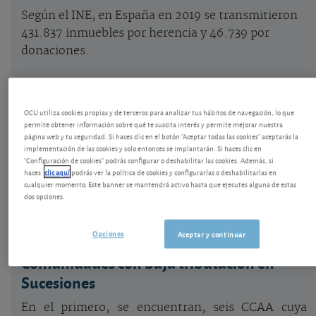
Según el INE, en España en 2019 se transmitieron
431.837 inmuebles por herencia y 46.739 por
donaciones.
datos ine 2019
transmitidas por heren
OCU utiliza cookies propias y de terceros para analizar tus hábitos de navegación, lo que
permite obtener información sobre qué te suscita interés y permite mejorar nuestra
Fincas urbanas
275.344
página web y tu seguridad. Si haces clic en el botón "Aceptar todas las cookies" aceptarás la
implementación de las cookies y solo entonces se implantarán. Si haces clic en
"Configuración de cookies" podrás configurar o deshabilitar las cookies. Además, si
Fincas rústicas
156.493
haces
clic aquí
podrás ver la política de cookies y configurarlas o deshabilitarlas en
cualquier momento. Este banner se mantendrá activo hasta que ejecutes alguna de estas
Podemos agrupar a las CCAA en varios grupos en
dos opciones.
función de la tributación de la sucesión entre
ascendientes y descendientes.
Opciones
Aceptar y continuar
Comunidades con baja tributación en
Sucesiones
En el primero, se encuentran, seis CCAA cuya