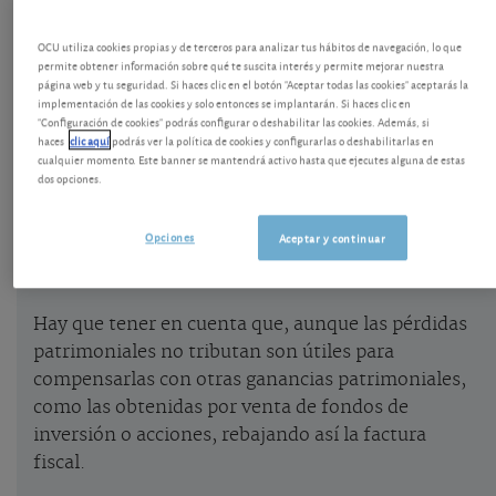
Vendí un inmueble, ¿cómo declararlo en el
OCU utiliza cookies propias y de terceros para analizar tus hábitos de navegación, lo que
permite obtener información sobre qué te suscita interés y permite mejorar nuestra
IRPF?
página web y tu seguridad. Si haces clic en el botón "Aceptar todas las cookies" aceptarás la
implementación de las cookies y solo entonces se implantarán. Si haces clic en
En 2024 hubo 1,5 millones de ventas de inmuebles
"Configuración de cookies" podrás configurar o deshabilitar las cookies. Además, si
haces
clic aquí
podrás ver la política de cookies y configurarlas o deshabilitarlas en
en España y 195.000 fueron donados.
cualquier momento. Este banner se mantendrá activo hasta que ejecutes alguna de estas
dos opciones.
Si vendió un inmueble en 2024 hay que indicarlo
en la declaración de Renta, tanto si ha obtenido
Opciones
Aceptar y continuar
una ganancia como una pérdida.
Hay que tener en cuenta que, aunque las pérdidas
patrimoniales no tributan son útiles para
compensarlas con otras ganancias patrimoniales,
como las obtenidas por venta de fondos de
inversión o acciones, rebajando así la factura
fiscal.