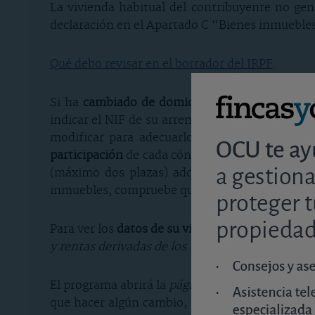
La vivienda habitual del contribuyente no gen
declaración en el Apartado C “Bienes inmuebles
Qué debo revisar en el borrador del IRPF
.
Si ha
cambiado de domicilio
debe indicarlo en 
indicar el NIF de su arrendador. En el borrado
modificar para adecuarlos a la realidad, com
participación
de cada cónyuge en caso de propie
(máximo dos plazas) adquiridos junto a la viv
inmuebles, compruebe que el uso indicado es ta
Para ver los
datos de su vivienda habitual
y del 
y rentas derivadas de los inmuebles a disposició
El programa abrirá la
página 6
de la declaració
que hacer algún cambio, podrá editar el inmue