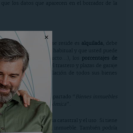
 que los datos que aparecen en el borrador de la
la vivienda en la que se reside es
alquilada
, debe
osee sobre su vivienda habitual y que usted puede
iedad, alquiler, usufructo…), los
porcentajes de
 la tiene. Los datos del trastero y plazas de garaje
s, aparecerán en la relación de todos sus bienes
“Datos económicos” el apartado “
Bienes inmuebles
ectos a actividades económica
”.
 la dirección, referencia catastral y el uso. Si tiene
quierda del número del inmueble. También podría