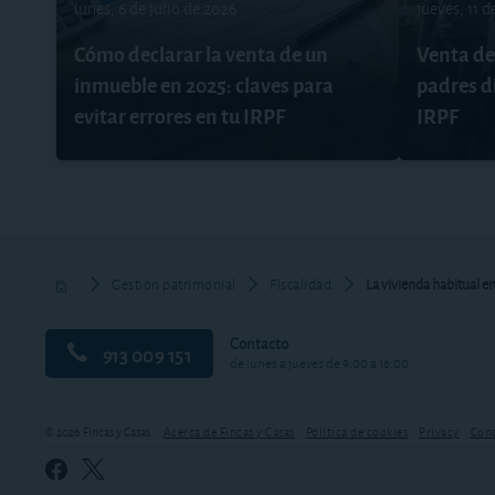
lunes, 6 de julio de 2026
jueves, 11 d
Cómo declarar la venta de un
Venta de 
inmueble en 2025: claves para
padres d
evitar errores en tu IRPF
IRPF
Gestión patrimonial
Fiscalidad
La vivienda habitual e
Contacto
913 009 151
de lunes a jueves de 9:00 a 16:00
© 2026 Fincas y Casas
Acerca de Fincas y Casas
Política de cookies
Privacy
Cond