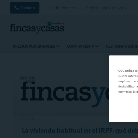
Contacto
Qué le ofrecemos
Todos nuestros contactos
PRECIOS POR CIUDADES
COMPRAVENTA
GESTIONAR LOS 
OCU utiliza co
suscita interés
Análisis
Tiempo d
implementación
deshabilitar la
momento. Este 
Logo OCU inmobiliario
La vivienda habitual en el IRPF: qué de