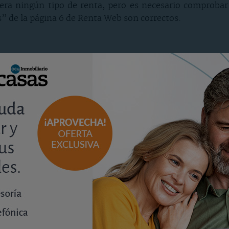
era ningún tipo de renta, pero es necesario comprobar
” de la página 6 de Renta Web son correctos.
Renta Web e incluir los datos de la nueva vivienda. Si 
r de la declaración se muestran los datos que Hacienda p
o es el tipo de
titularidad
de la vivienda (si es en prop
dad o usufructo, y la
referencia catastral
del inmueble si
ienda habitual, si son fincas registrales independiente
mbién el de vivienda habitual.
resto de sus inmuebles, seleccione dentro del apartado 
n de sus titulares, arrendados o cedidos a terceros, o af
n. Aparecerá un
listado con todos los inmuebles
, indicando
ble seleccionando el
botón “Editar”
que aparece a la iz