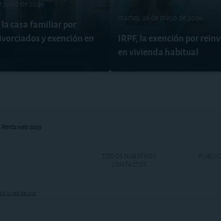
e junio de 2026
martes, 26 de mayo de 2026
la casa familiar por
ivorciados y exención en
IRPF, la exención por rein
en vivienda habitual
n Renta web 2023
TODOS NUESTROS
PUBLIC
CONTACTOS
iciones de uso