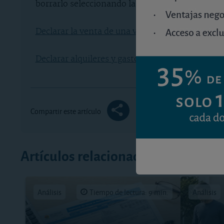
borrarlo seleccionando la “X” si fuera necesario
Declarar la venta de una vivienda en IRPF
.
Declarar alquileres y gastos en Renta web 2023
.
Compartir este artículo
Artículos relacionados
Análisis
Tiempo de lectura: 9 min.
Análisis