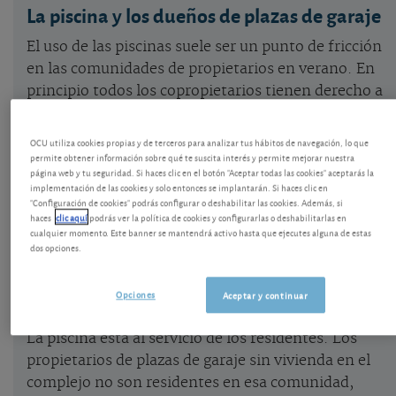
La piscina y los dueños de plazas de garaje
El uso de las piscinas suele ser un punto de fricción
en las comunidades de propietarios en verano. En
principio todos los copropietarios tienen derecho a
usarla, salvo que exista alguna disposición
específica. Sin embargo, se ha aclarado
OCU utiliza cookies propias y de terceros para analizar tus hábitos de navegación, lo que
recientemente que para los que solo sean
permite obtener información sobre qué te suscita interés y permite mejorar nuestra
página web y tu seguridad. Si haces clic en el botón "Aceptar todas las cookies" aceptarás la
propietarios de plazas de garaje la regla es la
implementación de las cookies y solo entonces se implantarán. Si haces clic en
inversa: no tienen derecho de uso de la piscina
"Configuración de cookies" podrás configurar o deshabilitar las cookies. Además, si
haces
clic aquí
podrás ver la política de cookies y configurarlas o deshabilitarlas en
salvo que exista autorización en los estatutos, el
cualquier momento. Este banner se mantendrá activo hasta que ejecutes alguna de estas
título constitutivo o la tolerancia de la
dos opciones.
comunidad,
permiso
que puede revocarse por un
acuerdo.
Opciones
Aceptar y continuar
La piscina está al servicio de los residentes. Los
propietarios de plazas de garaje sin vivienda en el
complejo no son residentes en esa comunidad,