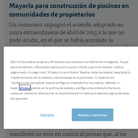
Mayoría para construcción de piscinas en
comunidades de propietarios
Un comunero impugnó el acuerdo adoptado en
junta extraordinaria de abril de 2015 a la que no
pudo acudir, en el que se había acordado la
construcción de una piscina con el voto a favor de
las 3/5 partes de los asistentes. También se acordó
OCU utiliza cookies propias y de terceros para analizar tus hábitos de navegación, lo que
que los gastos derivados de la instalación y
permite obtener información sobre qué te suscita interés y permite mejorar nuestra
mantenimiento correrían solo a cargo de los
página web y tu seguridad. Si haces clic en el botón "Aceptar todas las cookies" aceptarás la
implementación de las cookies y solo entonces se implantarán. Si haces clic en
propietarios que votaran a favor y que, al
"Configuración de cookies" podrás configurar o deshabilitar las cookies. Además, si
necesitarse 3/5 del total de los vecinos, quedaba
haces
clic aquí
podrás ver la política de cookies y configurarlas o deshabilitarlas en
cualquier momento. Este banner se mantendrá activo hasta que ejecutes alguna de estas
pendiente de aprobación para que el resto de los
dos opciones.
propietarios no presentes en la junta pudieran
prestar su disconformidad en el plazo de 30 días.
Opciones
Aceptar y continuar
Él no estaba a favor de la piscina, pero no
manifestó su voto en contra al pensar que, al no