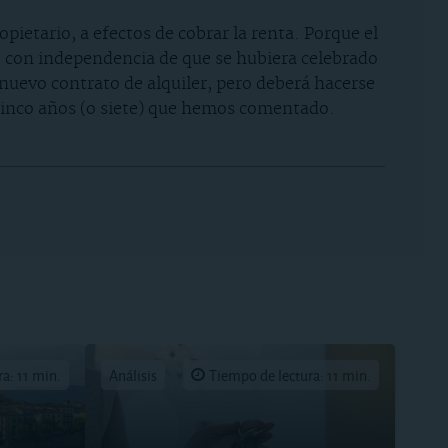
pietario, a efectos de cobrar la renta. Porque el
o con independencia de que se hubiera celebrado
nuevo contrato de alquiler, pero deberá hacerse
cinco años (o siete) que hemos comentado.
a: 11 min.
Análisis
Tiempo de lectura: 11 min.