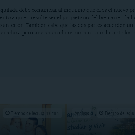
lquilada debe comunicar al inquilino que él es el nuevo pro
nto a quien resulte ser el propietario del bien arrendad
o anterior. También cabe que las dos partes acuerden un 
 derecho a permanecer en el mismo contrato durante los 
Tiempo de lectura: 13 min.
Análisis
Tiempo de lectur