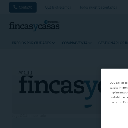
Contacto
Qué le ofrecemos
Todos nuestros contactos
PRECIOS POR CIUDADES
COMPRAVENTA
GESTIONAR LOS 
Análisis
Tiempo d
OCU utiliza co
suscita interés
implementación
deshabilitar la
momento. Este 
Logo OCU inmobiliario