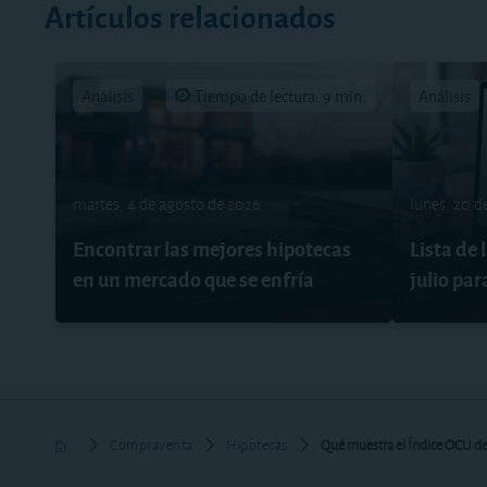
Artículos relacionados
Análisis
Tiempo de lectura: 9 min.
Análisis
martes, 4 de agosto de 2026
lunes, 20 d
Encontrar las mejores hipotecas
Lista de 
en un mercado que se enfría
julio par
Compraventa
Hipotecas
Qué muestra el Índice OCU de