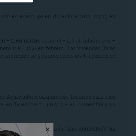
, 100 en enero, 90 en diciembre 2021, 113,75 en
n + 11 en marzo
, desde el + 4,9 de febrero y el –
ero y el -10,6 en febrero. Las viviendas libres
zo, creciendo 10,5 puntos desde los 6,3 puntos de
o de Aparejadores/Arquitectos Técnicos para usos
8 % en diciembre 21, un 31,3 % en noviembre y un
ca lleva tiempo paralizada,
han aumentado un