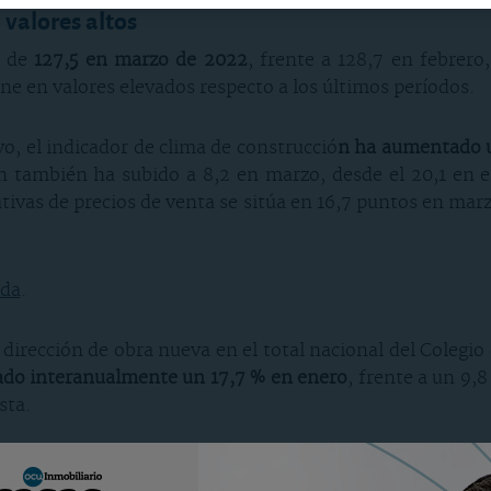
 valores altos
o de
127,5 en marzo de 2022
, frente a 128,7 en febrero
ne en valores elevados respecto a los últimos períodos.
vo, el indicador de clima de construcció
n ha aumentado u
n también ha subido a 8,2 en marzo, desde el 20,1 en en
tativas de precios de venta se sitúa en 16,7 puntos en mar
nda
.
 dirección de obra nueva en el total nacional del Colegi
do interanualmente un 17,7 % en enero
, frente a un 9,
sta.
n asimilar en tendencia a las licencias cuya estadísti