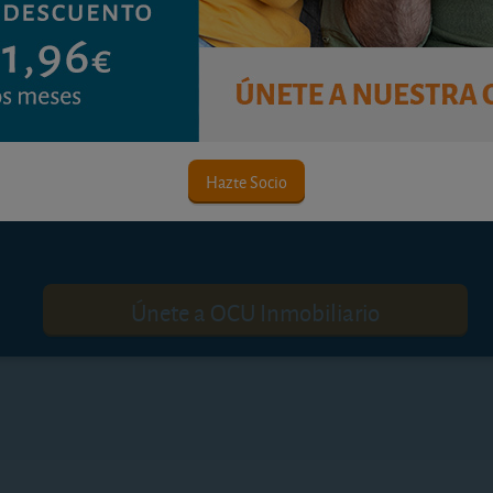
Contenido premium
Hazte Socio
ara consultar este contenido. ¡Disfrute ya de nues
Únete a OCU Inmobiliario