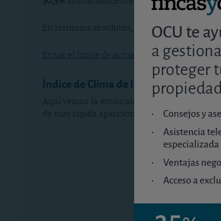
30,3%
interanualmente en diciembre de 2021
En términos absolutos, el número de viviendas 
Evitar el límite de actualización de rentas de a
Índice de Clima de la Construcción
Aquí vemos la evolución del Índice del Clima 
de más rápida aparición en España, ya que