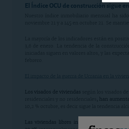
El Índice OCU de construcción sigue en
Nuestro índice inmobiliario mensual ha sid
noviembre 21 y a 145 en octubre 21. Se mantie
La mayoría de los indicadores están en positi
3,6 de enero. La tendencia de la construcció
iniciadas siguen en valores altos, y las expec
febrero.
El impacto de la guerra de Ucrania en la vivie
Los visados de viviendas
según los visados de
residenciales y no residenciales
, han aumenta
10,2 % octubre, es decir sigue la tendencia alci
Las viviendas libres iniciadas
, que se puede