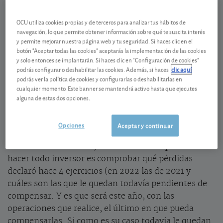
OCU utiliza cookies propias y de terceros para analizar tus hábitos de
Un suculento ahorro fiscal
navegación, lo que permite obtener información sobre qué te suscita interés
y permite mejorar nuestra página web y tu seguridad. Si haces clic en el
Tengo un fondo de acciones estadounidenses que
botón "Aceptar todas las cookies" aceptarás la implementación de las cookies
compré por 4.000 euros hace 5 años y que ahora vale
y solo entonces se implantarán. Si haces clic en "Configuración de cookies"
podrás configurar o deshabilitar las cookies. Además, si haces
clic aquí
unos 7.800 euros. Voy a reducir su peso a la mitad e
podrás ver la política de cookies y configurarlas o deshabilitarlas en
invertir ese dinero en el
SA Optima Global
. También
cualquier momento. Este banner se mantendrá activo hasta que ejecutes
tengo casi 2.000 euros de pérdidas pendientes de
alguna de estas dos opciones.
compensar de la declaración de IRPF de 2021
¿Ordeno un traspaso?”
Opciones
Aceptar y continuar
Al comenzar cada año, una de las cosas que debería
hacer todo inversor es comprobar qué pérdidas
declaró hace 4 ejercicios (en 2022 las de 2021 y
cuáles son las que le quedan todavía pendientes de
compensar. Y es que será este año, con las
operaciones que realice, el último en que pueda
compensarlas. Si como es su caso todavía le quedan