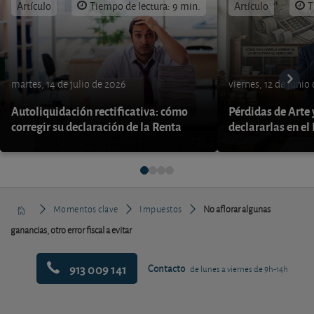
Artículo
Tiempo de lectura: 9 min.
Artículo
T
martes, 14 de julio de 2026
viernes, 12 de junio
Autoliquidación rectificativa: cómo
Pérdidas de Arte
corregir su declaración de la Renta
declararlas en el
Momentos clave
Impuestos
No aflorar algunas
ganancias, otro error fiscal a evitar
913 009 141
Contacto
de lunes a viernes de 9h-14h