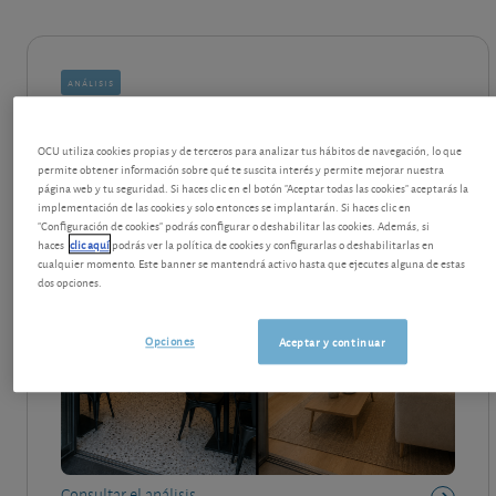
análisis
Convertir un local comercial en
OCU utiliza cookies propias y de terceros para analizar tus hábitos de navegación, lo que
vivienda: la obra que lo hace posible
permite obtener información sobre qué te suscita interés y permite mejorar nuestra
página web y tu seguridad. Si haces clic en el botón "Aceptar todas las cookies" aceptarás la
miércoles, 6 de mayo de 2026
implementación de las cookies y solo entonces se implantarán. Si haces clic en
"Configuración de cookies" podrás configurar o deshabilitar las cookies. Además, si
haces
clic aquí
podrás ver la política de cookies y configurarlas o deshabilitarlas en
cualquier momento. Este banner se mantendrá activo hasta que ejecutes alguna de estas
dos opciones.
Opciones
Aceptar y continuar
Consultar el análisis